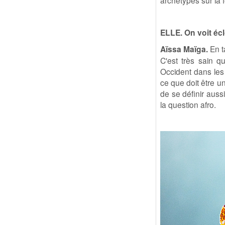
archétypes sur la f
ELLE. On voit éc
Aïssa Maïga.
En t
C'est très sain q
Occident dans les
ce que doit être u
de se définir auss
la question afro.