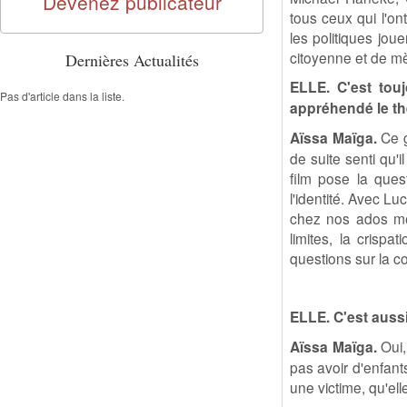
Devenez publicateur
tous ceux qui l'on
les politiques jou
citoyenne et de mèr
Dernières Actualités
ELLE. C'est tou
Pas d'article dans la liste.
appréhendé le th
Aïssa Maïga.
Ce g
de suite senti qu'i
film pose la ques
l'identité. Avec Luc
chez nos ados méti
limites, la crispa
questions sur la co
ELLE. C'est aussi 
Aïssa Maïga.
Oui,
pas avoir d'enfant
une victime, qu'ell