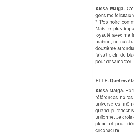
Aïssa Maïga.
C'e
gens me félicitaien
" T'es noire comme
Mais le plus impo
loyauté avec ma fam
maison, on cuisina
douzième arrondiss
faisait plein de bl
pour désamorcer un
ELLE. Quelles éta
Aïssa Maïga.
Romy
références noires
universelles, même 
quand je réfléchis
uniforme. Je crois
place et pour dé
circonscrire.