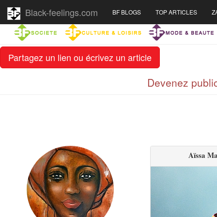
Black-feelings.com
BF BLOGS
TOP ARTICLES
Z
Partagez un lien ou écrivez un article
Devenez public
Aïssa Ma