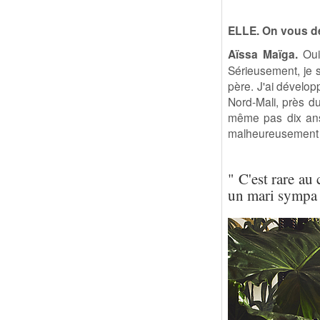
ELLE. On vous d
Aïssa Maïga.
Oui.
Sérieusement, je 
père. J'ai dévelop
Nord-Mali, près du 
même pas dix ans,
malheureusement p
" C'est rare au
un mari sympa et