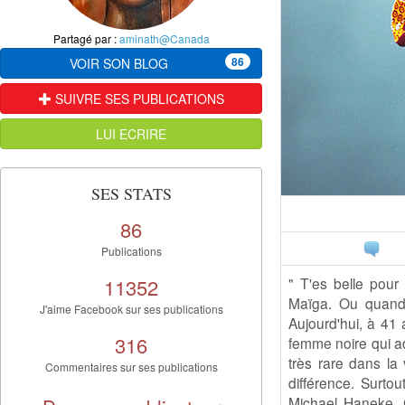
Partagé par :
aminath@Canada
86
VOIR SON BLOG
SUIVRE SES PUBLICATIONS
LUI ECRIRE
SES STATS
86
Publications
11352
" T'es belle pour
Maïga. Ou quand l
J'aime Facebook sur ses publications
Aujourd'hui, à 41 
316
femme noire qui ad
très rare dans la 
Commentaires sur ses publications
différence. Surto
Michael Haneke, 