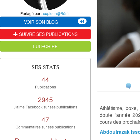
Partagé par :
cupidon@Bénin
44
VOIR SON BLOG
SUIVRE SES PUBLICATIONS
LUI ECRIRE
SES STATS
44
Publications
2945
J'aime Facebook sur ses publications
Athlétisme, boxe, 
doute l'année 2020
47
cours des prochain
Commentaires sur ses publications
Abdoulrazak Iss