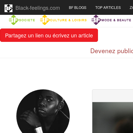
Black-feelings.com
BF BLOGS
TOP ARTICLES
Z
Partagez un lien ou écrivez un article
Devenez public