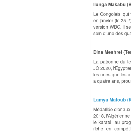
Ilunga Makabu (
Le Congolais, qui v
en janvier (le 25 
version WBC. Il s
sein d'une des qu
Dina Meshref (Te
La patronne du ten
JO 2020, l'Égyptie
les unes que les a
a quatre ans, prouv
Lamya Matoub (Ka
Médaillée d'or au
2018, l'Algérienne
le karaté, au pr
riche en compéti