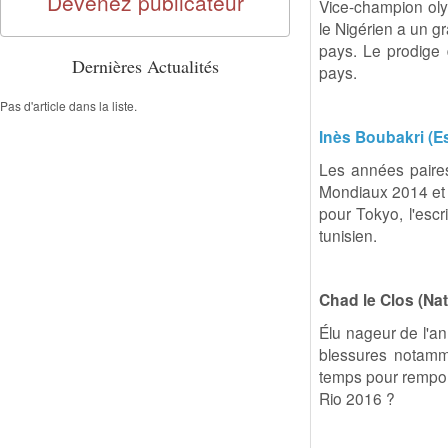
Devenez publicateur
Vice-champion oly
le Nigérien a un gr
pays. Le prodige 
Dernières Actualités
pays.
Pas d'article dans la liste.
Inès Boubakri (E
Les années paires
Mondiaux 2014 et 2
pour Tokyo, l'escr
tunisien.
Chad le Clos (Na
Élu nageur de l'a
blessures notamme
temps pour remport
Rio 2016 ?