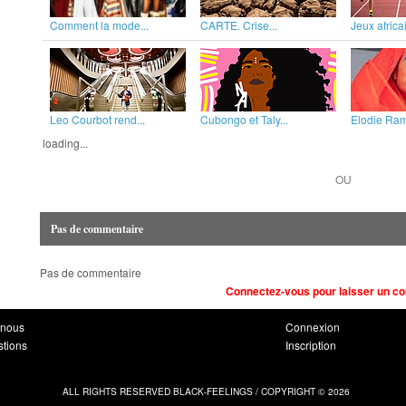
Comment la mode...
CARTE. Crise...
Jeux africai
Leo Courbot rend...
Cubongo et Taly...
Elodie Rama
loading...
OU
Pas de commentaire
Pas de commentaire
Connectez-vous pour laisser un c
-nous
Connexion
stions
Inscription
ALL RIGHTS RESERVED BLACK-FEELINGS / COPYRIGHT © 2026