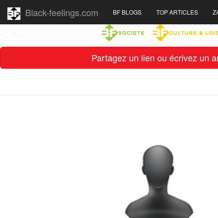
Black-feelings.com
BF BLOGS
TOP ARTICLES
Z
Partagez un lien ou écrivez un ar