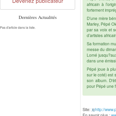
Devenez publicateur
africain à l’ori
fortement impré
Dernières Actualités
D’une mère béni
Marley, Pépé Ol
Pas d'article dans la liste.
par sa voix et 
d’artistes africai
Sa formation musi
messe du diman
Lomé jusqu?aux
dans une émissio
Pépé joue à plus
sur le coté) est
son album. D'êt
pour Pépé une fa
Site:
http://www
En savoir plus :
ww