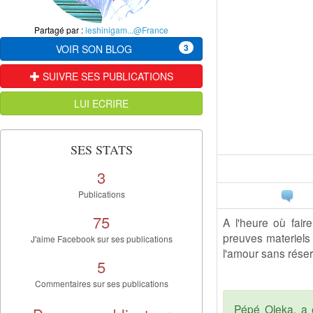
Partagé par :
leshinigam...@France
3
VOIR SON BLOG
SUIVRE SES PUBLICATIONS
LUI ECRIRE
SES STATS
3
Publications
75
A l'heure où fair
preuves materiels
J'aime Facebook sur ses publications
l'amour sans rése
5
Commentaires sur ses publications
Pépé Oleka, a é