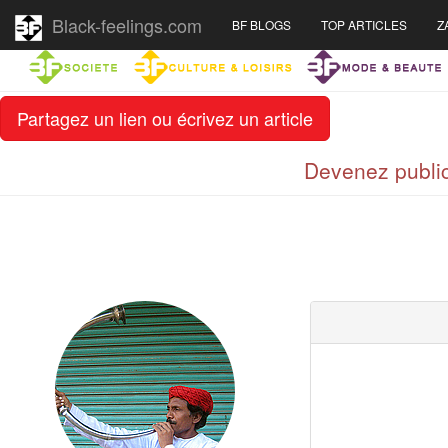
Black-feelings.com
BF BLOGS
TOP ARTICLES
Z
Partagez un lien ou écrivez un article
Devenez public