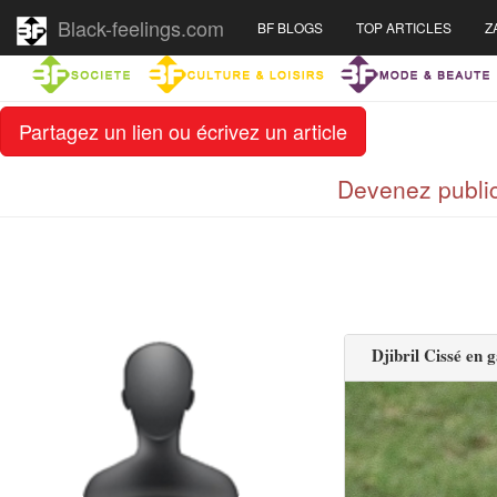
Black-feelings.com
BF BLOGS
TOP ARTICLES
Z
Partagez un lien ou écrivez un article
Devenez public
Djibril Cissé en