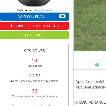
Partagé par :
daro@France
16
VOIR SON BLOG
SUIVRE SES PUBLICATIONS
LUI ECRIRE
SES STATS
16
Publications
1022
J'aime Facebook sur ses publications
Djibril Cissé a é
Valbuena. L'ancien
32
Commentaires sur ses publications
© LOIC VENANCE / 