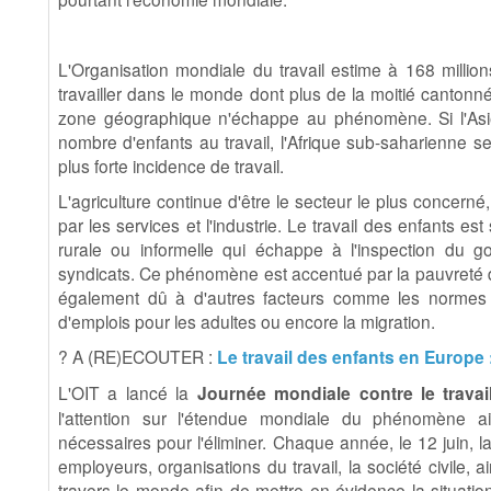
L'Organisation mondiale du travail estime à 168 million
travailler dans le monde dont plus de la moitié canto
zone géographique n'échappe au phénomène. Si l'Asie 
nombre d'enfants au travail, l'Afrique sub-saharienne se
plus forte incidence de travail.
L'agriculture continue d'être le secteur le plus concern
par les services et l'industrie. Le travail des enfants 
rurale ou informelle qui échappe à l'inspection du g
syndicats. Ce phénomène est accentué par la pauvreté 
également dû à d'autres facteurs comme les normes s
d'emplois pour les adultes ou encore la migration.
? A (RE)ECOUTER :
Le travail des enfants en Europe :
L'OIT a lancé la
Journée mondiale contre le travai
l'attention sur l'étendue mondiale du phénomène ai
nécessaires pour l'éliminer. Chaque année, le 12 juin,
employeurs, organisations du travail, la société civile,
travers le monde afin de mettre en évidence la situation