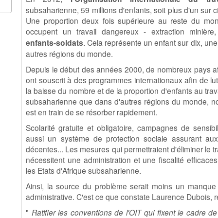
subsaharienne, 59 millions d'enfants, soit plus d'un sur c
Une proportion deux fois supérieure au reste du mon
occupent un travail dangereux - extraction minière
enfants-soldats
. Cela représente un enfant sur dix, un
autres régions du monde.
Depuis le début des années 2000, de nombreux pays afri
ont souscrit à des programmes internationaux afin de lutt
la baisse du nombre et de la proportion d'enfants au trav
subsaharienne que dans d'autres régions du monde, 
est en train de se résorber rapidement.
Scolarité gratuite et obligatoire, campagnes de sensibi
aussi un système de protection sociale assurant aux
décentes... Les mesures qui permettraient d'éliminer le 
nécessitent une administration et une fiscalité efficac
les Etats d'Afrique subsaharienne.
Ainsi, la source du problème serait moins un manque d
administrative. C'est ce que constate Laurence Dubois, r
"
Ratifier les conventions de l'OIT qui fixent le cadre de 