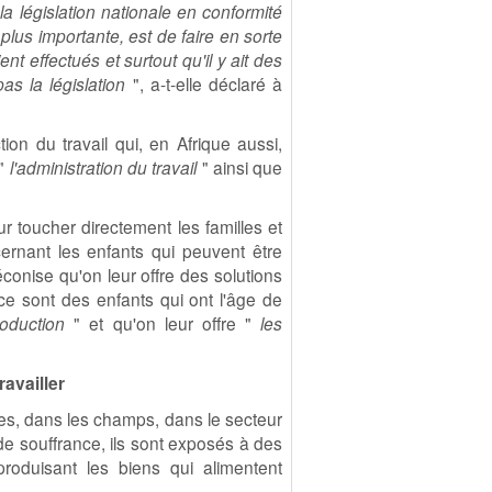
a législation nationale en conformité
 plus importante, est de faire en sorte
ent effectués et surtout qu'il y ait des
s la législation
", a-t-elle déclaré à
on du travail qui, en Afrique aussi,
 "
l'administration du travail
" ainsi que
r toucher directement les familles et
cernant les enfants qui peuvent être
éconise qu'on leur offre des solutions
ce sont des enfants qui ont l'âge de
oduction
" et qu'on leur offre "
les
availler
nes, dans les champs, dans le secteur
de souffrance, ils sont exposés à des
oduisant les biens qui alimentent