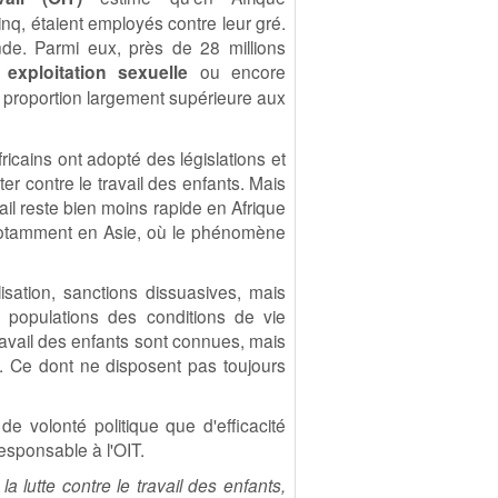
inq, étaient employés contre leur gré.
de. Parmi eux, près de 28 millions
,
exploitation sexuelle
ou encore
e proportion largement supérieure aux
cains ont adopté des législations et
er contre le travail des enfants. Mais
ail reste bien moins rapide en Afrique
notamment en Asie, où le phénomène
lisation, sanctions dissuasives, mais
 populations des conditions de vie
travail des enfants sont connues, mais
es. Ce dont ne disposent pas toujours
e volonté politique que d'efficacité
esponsable à l'OIT.
la lutte contre le travail des enfants,