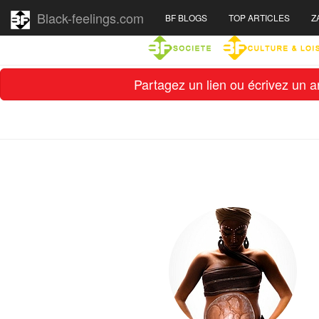
Black-feelings.com
BF BLOGS
TOP ARTICLES
Z
Partagez un lien ou écrivez un ar