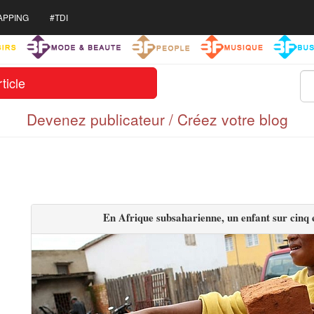
APPING
#TDI
ticle
Devenez publicateur / Créez votre blog
En Afrique subsaharienne, un enfant sur cinq e