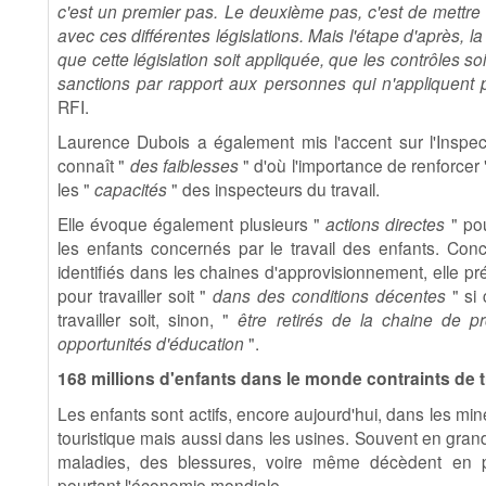
c'est un premier pas. Le deuxième pas, c'est de mettre l
avec ces différentes législations. Mais l'étape d'après, la
que cette législation soit appliquée, que les contrôles soi
sanctions par rapport aux personnes qui n'appliquent pa
RFI.
Laurence Dubois a également mis l'accent sur l'Inspecti
connaît "
des faiblesses
" d'où l'importance de renforcer
les "
capacités
" des inspecteurs du travail.
Elle évoque également plusieurs "
actions directes
" pou
les enfants concernés par le travail des enfants. Con
identifiés dans les chaines d'approvisionnement, elle pr
pour travailler soit "
dans des conditions décentes
" si 
travailler soit, sinon, "
être retirés de la chaine de pr
opportunités d'éducation
".
168 millions d'enfants dans le monde contraints de tr
Les enfants sont actifs, encore aujourd'hui, dans les mi
touristique mais aussi dans les usines. Souvent en gran
maladies, des blessures, voire même décèdent en pr
pourtant l'économie mondiale.