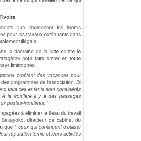
'Ivoire
ents que choisissent les filières
nes pour les travaux exténuants dans
talement illégale.
dans le domaine de la lutte contre le
stratagème pour faire entrer en toute
pays limitrophes.
ntations profitent des vacances pour
 des programmes de l'association.
Ils
onc tous ces enfants sont considérés
A la frontière il y a des passages
ux postes-frontières.
"
ngagées à éliminer le fléau du travail
 Bakayoko, directeur de cabinet du
nu que "
ceux qui continuent d'utiliser
ur réputation ternie et leurs activités