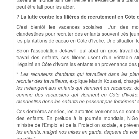
peut être fait pour les aider.
?
La lutte contre les filières de recrutement en Côte d
C'est bientôt les vacances scolaires. L'un des mom
clandestines pour recruter des enfants souvent très jeu
les plantations de cacao en Côte d'Ivoire. Une situation to
Selon l'association Jekawili, qui abat un gros travail 
travail des enfants, ces filières usent d'un véritable 
illégalité en Côte d'Ivoire les enfants en provenance des 
"
Les recruteurs d'enfants qui travaillent dans les pla
recruter des travailleurs,
explique Martin Kouassi, chargé
les mélangent aux enfants qui viennent en vacances, d
comme des vacanciers qui viennent en Côte d'Ivoire. 
clandestins donc les enfants ne passent pas forcément a
Ces dernières années, les autorités ivoiriennes se sont e
des enfants. En prélude à la journée mondiale, N'Go
ministre de l'Emploi et de la Protection sociale, a préve
les enfants, malgré nos mises en garde, risquent de voir le
en pâtir
".