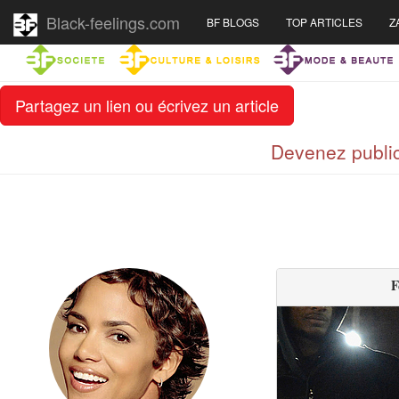
Black-feelings.com
BF BLOGS
TOP ARTICLES
Z
Partagez un lien ou écrivez un article
Devenez public
F