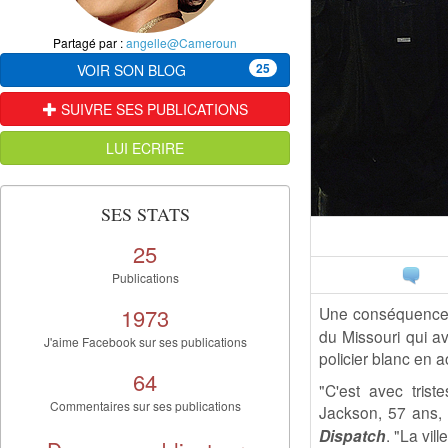
Partagé par :
angelle@Cameroun
25
VOIR SON BLOG
SUIVRE SES PUBLICATIONS
LUI ECRIRE
SES STATS
25
Publications
1973
Une conséquence d
du Missouri qui av
J'aime Facebook sur ses publications
policier blanc en 
64
"C'est avec tris
Commentaires sur ses publications
Jackson, 57 ans, 
Dispatch
. "La vil