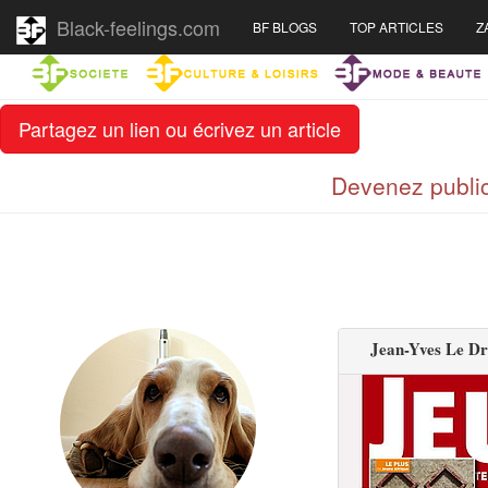
Black-feelings.com
BF BLOGS
TOP ARTICLES
Z
Partagez un lien ou écrivez un article
Devenez public
Jean-Yves Le Dr