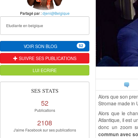
Partagé par :
djeni@Belgique
Etudiante en belgique
52
VOIR SON BLOG
SUIVRE SES PUBLICATIONS
LUI ECRIRE
SES STATS
Alors que son prem
52
Stromae made in 
Publications
Alors que le chan
Atlantique, il est 
2108
donc un zoom 
J'aime Facebook sur ses publications
commun avec son