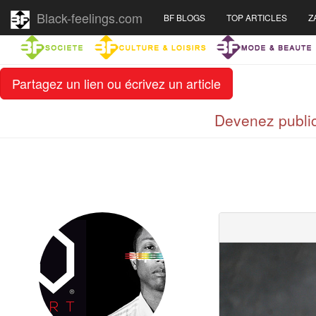
Black-feelings.com
BF BLOGS
TOP ARTICLES
Z
Partagez un lien ou écrivez un article
Devenez public