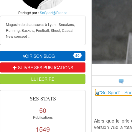
Partagé par :
SoSport@France
Magasin de chaussures à Lyon - Sneakers,
Running, Baskets, Football, Street, Casual,
New concept ...
50
VOIR SON BLOG
SUIVRE SES PUBLICATIONS
LUI ECRIRE
"So Sport" - Sn
SES STATS
50
Publications
Alors que le pri
version 750 a tot
1549