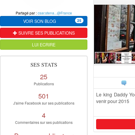
Partagé par :
csar.stena...@France
25
VOIR SON BLOG
SUIVRE SES PUBLICATIONS
LUI ECRIRE
SES STATS
25
Publications
501
Le king Daddy Yod
venir pour 2015
J'aime Facebook sur ses publications
4
Commentaires sur ses publications