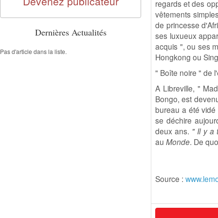
Devenez publicateur
regards et des opp
vêtements simples,
de princesse d'Afr
Dernières Actualités
ses luxueux appar
acquis ", ou ses m
Pas d'article dans la liste.
Hongkong ou Sing
" Boîte noire " de 
A Libreville, " M
Bongo, est devenu 
bureau a été vidé 
se déchire aujour
deux ans.
" Il y 
au
Monde
. De quo
Source :
www.lemo