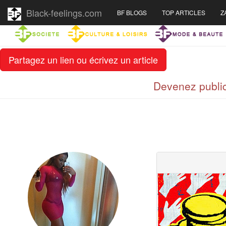
Black-feelings.com
BF BLOGS
TOP ARTICLES
Z
Partagez un lien ou écrivez un article
Devenez public