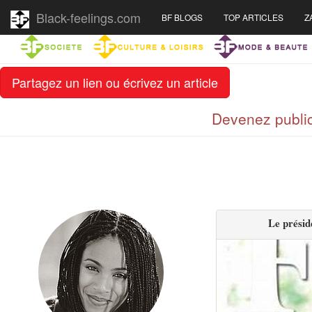
Black-feelings.com
BF BLOGS
TOP ARTICLES
Z
Partagez un lien ou écrivez un article
Devenez public
Le présid