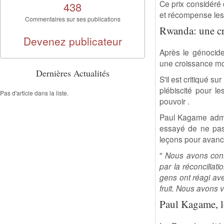
Ce prix considéré 
438
et récompense les d
Commentaires sur ses publications
Rwanda: une c
Devenez publicateur
Après le génocide
une croissance mo
Dernières Actualités
S'il est critiqué s
plébiscité pour l
Pas d'article dans la liste.
pouvoir .
Paul Kagame admet 
essayé de ne pas 
leçons pour avance
"
Nous avons conn
par la réconciliat
gens ont réagi ave
fruit. Nous avons 
Paul Kagame, l