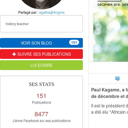
Partagé par :
agatha@Angola
history teacher
151
VOIR SON BLOG
SUIVRE SES PUBLICATIONS
LUI ECRIRE
SES STATS
Paul Kagame, a f
151
de décembre et de
Publications
Il est le présiden
a été élu "Africai
8477
J'aime Facebook sur ses publications