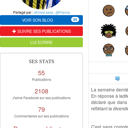
Partagé par :
ahmed.assa...@France
55
VOIR SON BLOG
SUIVRE SES PUBLICATIONS
LUI ECRIRE
SES STATS
55
Publications
2108
La semaine derniè
En réponse à ladit
J'aime Facebook sur ses publications
déclaré que dans u
79
reflétant la diversi
Commentaires sur ses publications
C'est sans compt