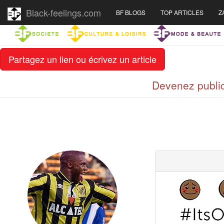
Black-feelings.com
BF BLOGS
TOP ARTICLES
Z
Partagez un lien ou écrivez un article
Devenez public