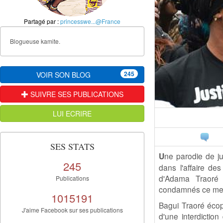
Partagé par :
princesswe...@France
Blogueuse kamite.
245
VOIR SON BLOG
SUIVRE SES PUBLICATIONS
LUI ECRIRE
SES STATS
U
ne parodie de ju
245
dans l'affaire de
d'Adama Traoré 
Publications
condamnés ce mer
1015191
Bagui Traoré écope
J'aime Facebook sur ses publications
d'une interdicti