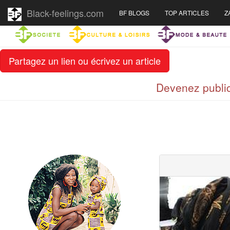
Black-feelings.com
BF BLOGS
TOP ARTICLES
Z
Partagez un lien ou écrivez un article
Devenez public