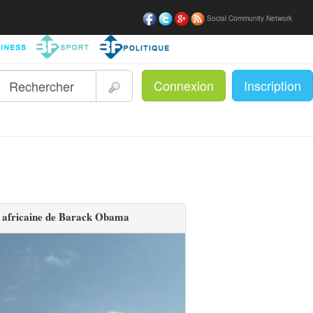
Social Community Network
Connexion
Inscription
|
e africaine de Barack Obama