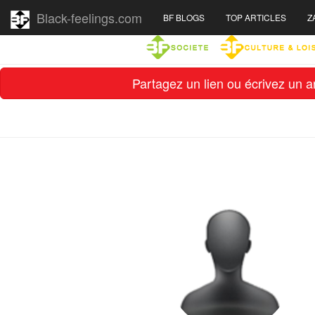
Black-feelings.com
BF BLOGS
TOP ARTICLES
Z
Partagez un lien ou écrivez un ar