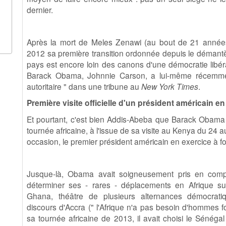
dernier.
Après la mort de Meles Zenawi (au bout de 21 années 
2012 sa première transition ordonnée depuis le démantè
pays est encore loin des canons d'une démocratie libéra
Barack Obama, Johnnie Carson, a lui-même récemment
autoritaire " dans une tribune au
New York Times
.
Première visite officielle d'un président américain en
Et pourtant, c'est bien Addis-Abeba que Barack Obama
tournée africaine, à l'issue de sa visite au Kenya du 24 au
occasion, le premier président américain en exercice à fou
Jusque-là, Obama avait soigneusement pris en compt
déterminer ses - rares - déplacements en Afrique subs
Ghana, théâtre de plusieurs alternances démocrat
discours d'Accra (" l'Afrique n'a pas besoin d'hommes fort
sa tournée africaine de 2013, il avait choisi le Sénéga