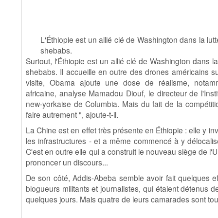
L'Éthiopie est un allié clé de Washington dans la lut
shebabs.
Surtout, l'Éthiopie est un allié clé de Washington dans la
shebabs. Il accueille en outre des drones américains s
visite, Obama ajoute une dose de réalisme, nota
africaine, analyse Mamadou Diouf, le directeur de l'Instit
new-yorkaise de Columbia. Mais du fait de la compétition
faire autrement ", ajoute-t-il.
La Chine est en effet très présente en Éthiopie : elle y
les infrastructures - et a même commencé à y délocaliser
C'est en outre elle qui a construit le nouveau siège de l
prononcer un discours...
De son côté, Addis-Abeba semble avoir fait quelques eff
blogueurs militants et journalistes, qui étaient détenus de
quelques jours. Mais quatre de leurs camarades sont tou