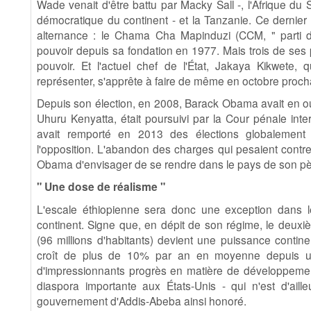
Wade venait d'être battu par Macky Sall -, l'Afrique 
démocratique du continent - et la Tanzanie. Ce dernier
alternance : le Chama Cha Mapinduzi (CCM, " parti de
pouvoir depuis sa fondation en 1977. Mais trois de ses 
pouvoir. Et l'actuel chef de l'État, Jakaya Kikwete,
représenter, s'apprête à faire de même en octobre proch
Depuis son élection, en 2008, Barack Obama avait en out
Uhuru Kenyatta, était poursuivi par la Cour pénale inter
avait remporté en 2013 des élections globalement 
l'opposition. L'abandon des charges qui pesaient contre
Obama d'envisager de se rendre dans le pays de son pè
" Une dose de réalisme "
L'escale éthiopienne sera donc une exception dans 
continent. Signe que, en dépit de son régime, le deuxi
(96 millions d'habitants) devient une puissance conti
croît de plus de 10% par an en moyenne depuis un
d'impressionnants progrès en matière de développemen
diaspora importante aux États-Unis - qui n'est d'aille
gouvernement d'Addis-Abeba ainsi honoré.