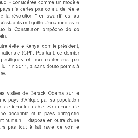
du Sud, - considérée comme un modèle
 pays n'a certes pas connu de réelle
 la révolution " en swahili) est au
présidents ont quitté d'eux-mêmes le
 que la Constitution empêche de se
ain.
re évité le Kenya, dont le président,
nationale (CPI). Pourtant, ce dernier
pacifiques et non contestées par
 lui, fin 2014, a sans doute permis à
re.
les visites de Barack Obama sur le
ème pays d'Afrique par sa population
nentale incontournable. Son économie
e décennie et le pays enregistre
t humain. Il dispose en outre d'une
urs pas tout à fait ravie de voir le