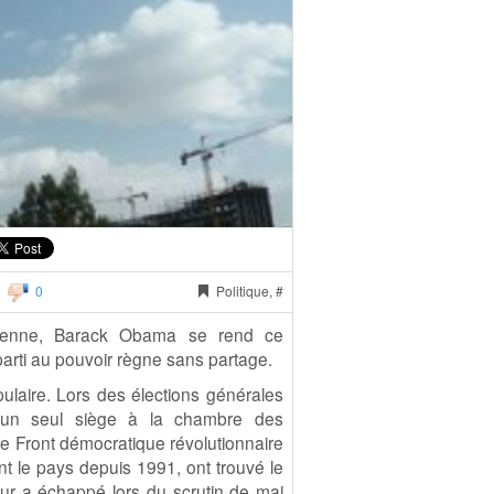
0
Politique, #
arienne, Barack Obama se rend ce
parti au pouvoir règne sans partage.
ulaire. Lors des élections générales
qu'un seul siège à la chambre des
le Front démocratique révolutionnaire
nt le pays depuis 1991, ont trouvé le
ur a échappé lors du scrutin de mai