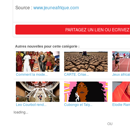
Source :
www.jeuneafrique.com
PARTAGEZ UN LIEN OU ECRIVEZ
Autres nouvelles pour cette catégorie :
Comment la mode...
CARTE. Crise...
Jeux africai
Leo Courbot rend...
Cubongo et Taly...
Elodie Rama
loading...
OU