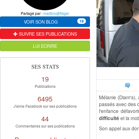
Partagé par :
martino@Niger
19
VOIR SON BLOG
SUIVRE SES PUBLICATIONS
LUI ECRIRE
SES STATS
19
Publications
6495
Mélanie (Diam's), 
passés avec des or
J'aime Facebook sur ses publications
l'enfance défavor
44
difficulté
et la mob
Commentaires sur ses publications
Son appel aux dons