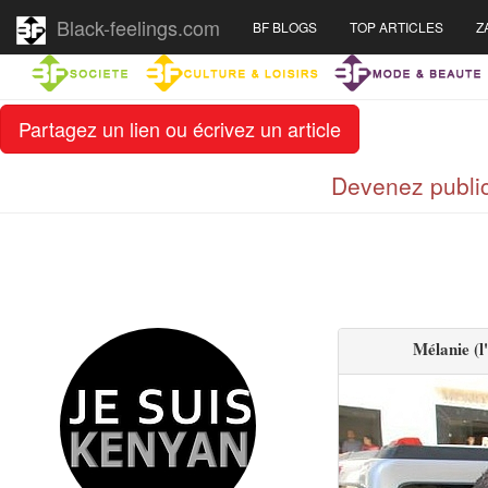
Black-feelings.com
BF BLOGS
TOP ARTICLES
Z
Partagez un lien ou écrivez un article
Devenez public
Mélanie (l