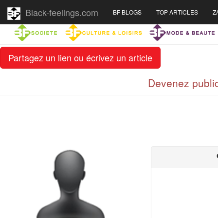
Black-feelings.com
BF BLOGS
TOP ARTICLES
Z
Partagez un lien ou écrivez un article
Devenez public