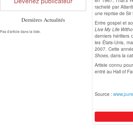
Devenez publicateur
en 1967,
That's H
racheté par Atlant
une reprise de Sir
Dernières Actualités
Entre gospel et s
Live My Life With
Pas d'article dans la liste.
derniers héritiers
les États-Unis, m
2007. Cette anné
Shoes
, dans la ca
Artiste connu pou
entré au Hall of 
Source :
www.pure