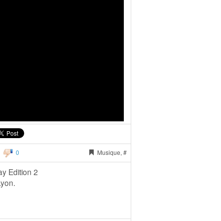
0
Musique, #
 Edition 2
Lyon.