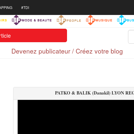
APPING
#TDI
ticle
Devenez publicateur / Créez votre blog
PATKO & BALIK (Danakil) LYON RE