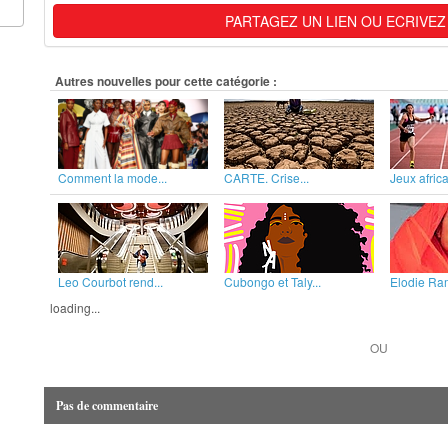
PARTAGEZ UN LIEN OU ECRIVEZ
Autres nouvelles pour cette catégorie :
Comment la mode...
CARTE. Crise...
Jeux africa
Leo Courbot rend...
Cubongo et Taly...
Elodie Ram
loading...
OU
Pas de commentaire