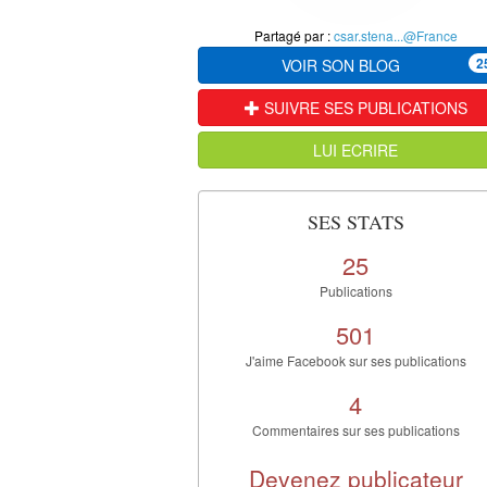
Partagé par :
csar.stena...@France
2
VOIR SON BLOG
SUIVRE SES PUBLICATIONS
LUI ECRIRE
SES STATS
25
Publications
501
J'aime Facebook sur ses publications
4
Commentaires sur ses publications
Devenez publicateur