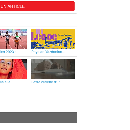
 UN ARTICLE
ins 2023 :...
Peyman Yazdanian...
a à la...
Lettre ouverte d'un...