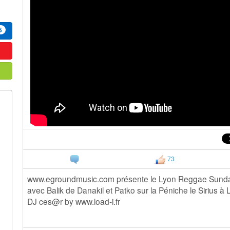
5
73
www.egroundmusic.com présente le Lyon Reggae Sunday
avec Balik de Danakil et Patko sur la Péniche le Sirius à 
DJ ces@r by www.load-i.fr