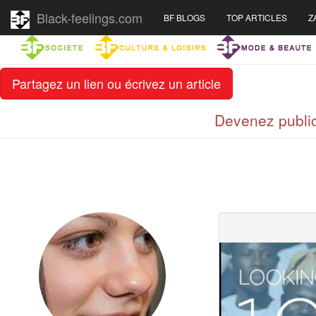
Black-feelings.com
BF BLOGS
TOP ARTICLES
Z
Partagez un lien ou écrivez un article
Devenez public