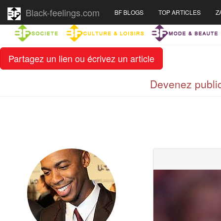
Black-feelings.com
BF BLOGS
TOP ARTICLES
Z
Partagez un lien ou écrivez un article
Devenez public