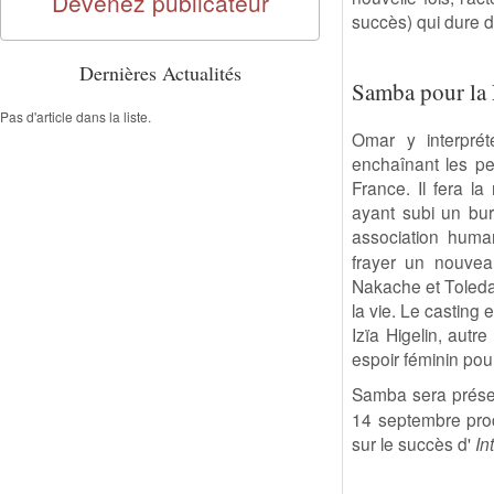
Devenez publicateur
succès) qui dure d
Dernières Actualités
Samba pour la 
Pas d'article dans la liste.
Omar y interprét
enchaînant les pe
France. Il fera l
ayant subi un bur
association human
frayer un nouvea
Nakache et Toleda
la vie. Le casting
Izïa Higelin, autr
espoir féminin pou
Samba sera prés
14 septembre proch
sur le succès d'
In