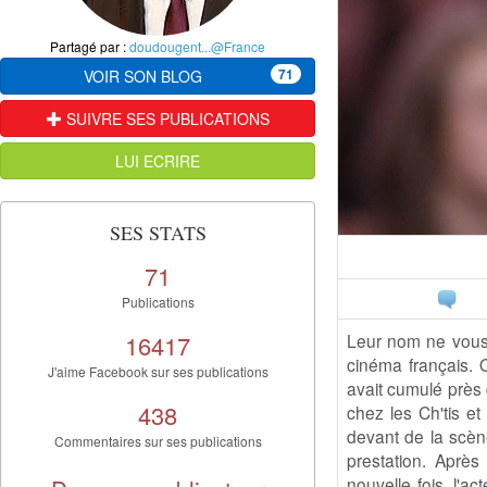
Partagé par :
doudougent...@France
71
VOIR SON BLOG
SUIVRE SES PUBLICATIONS
LUI ECRIRE
SES STATS
71
Publications
16417
Leur nom ne vous d
cinéma français. O
J'aime Facebook sur ses publications
avait cumulé près 
438
chez les Ch'tis et
devant de la scène
Commentaires sur ses publications
prestation. Après
nouvelle fois, l'a