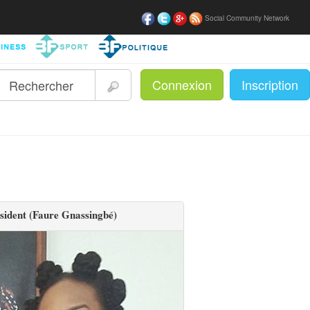
Social Community Network
Connexion
Inscription
|
résident (Faure Gnassingbé)