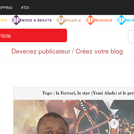
APPING
#TDI
ticle
Devenez publicateur / Créez votre blog
Togo : la Ferrari, la star (Yemi Alade) et le p