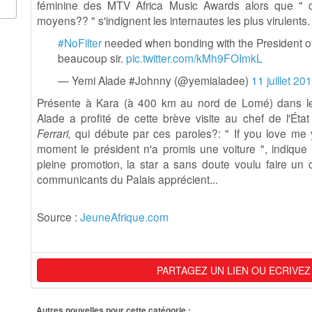
féminine des MTV Africa Music Awards alors que " 
moyens?? " s'indignent les internautes les plus virulents.
#NoFilter
needed when bonding with the President o
beaucoup sir.
pic.twitter.com/kMh9FOImkL
— Yemi Alade #Johnny (@yemialadee)
11 juillet 20
Présente à Kara (à 400 km au nord de Lomé) dans le
Alade a profité de cette brève visite au chef de l'État 
Ferrari,
qui débute par ces paroles?: " If you love me
moment le président n'a promis une voiture ", indique
pleine promotion, la star a sans doute voulu faire un
communicants du Palais apprécient...
Source :
JeuneAfrique.com
PARTAGEZ UN LIEN OU ECRIVEZ
Autres nouvelles pour cette catégorie :