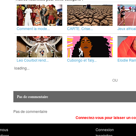
Comment la mode...
CARTE. Crise...
Jeux africai
Leo Courbot rend...
Cubongo et Taly...
Elodie Rama
loading...
OU
Pas de commentaire
Pas de commentaire
Connectez-vous pour laisser un c
-nous
Connexion
stions
Inscription