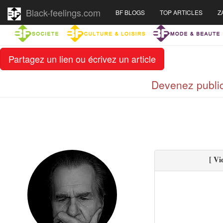
Black-feelings.com
BF BLOGS
TOP ARTICLES
Z
Partagez un lien ou écrivez un article
Devenez public
[ Vi