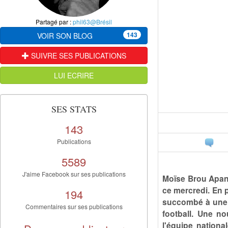
Partagé par :
phil63@Brésil
143
VOIR SON BLOG
SUIVRE SES PUBLICATIONS
LUI ECRIRE
SES STATS
143
Publications
5589
J'aime Facebook sur ses publications
Moïse Brou Apang
ce mercredi. En 
194
succombé à une 
Commentaires sur ses publications
football. Une no
l'équipe national