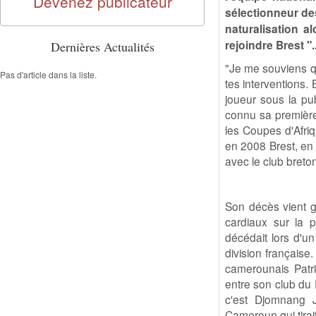
Devenez publicateur
sélectionneur des
naturalisation al
rejoindre Brest "..
Dernières Actualités
"Je me souviens qu
Pas d'article dans la liste.
tes interventions.
joueur sous la pub
connu sa première
les Coupes d'Afriq
en 2008 Brest, en 
avec le club breton
Son décès vient g
cardiaux sur la p
décédait lors d'u
division française
camerounais Patr
entre son club du 
c'est Djomnang J
Cameroun qui tirai