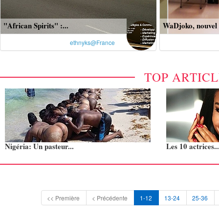
"African Spirits" :...
WaDjoko, nouvel e
ethnyks@France
TOP ARTIC
Nigéria: Un pasteur...
Les 10 actrices..
<< Première
< Précédente
1-12
13-24
25-36