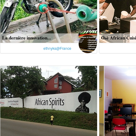
La dernière innovation...
Osè African Cuis
ethnyks@France