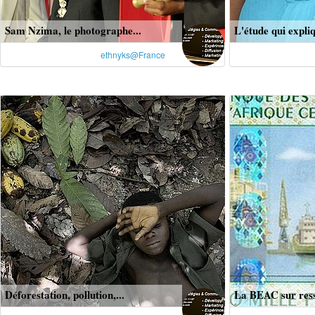
Sam Nzima, le photographe...
L'étude qui expliq
ethnyks@France
Déforestation, pollution,...
La BEAC sur ress