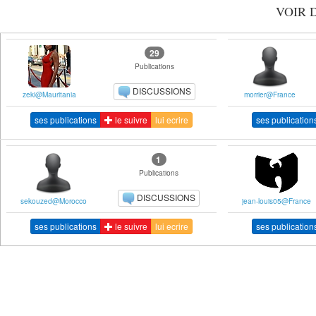
VOIR 
29
Publications
DISCUSSIONS
zeki@Mauritania
morrier@France
ses publications
le suivre
lui ecrire
ses publication
1
Publications
DISCUSSIONS
sekouzed@Morocco
jean-louis05@France
ses publications
le suivre
lui ecrire
ses publication