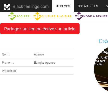
Black-feelings.com
BF BLOGS
TOP ARTICLES
Z
Partagez un lien ou écrivez un article
Cré
Nom :
Agence
Prenom :
Ethnyks Agence
Profession :