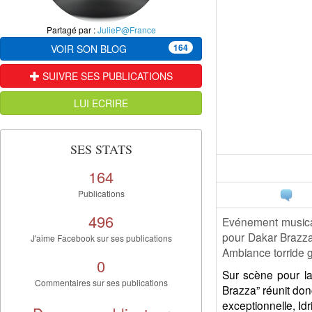
Partagé par :
JulieP@France
164
VOIR SON BLOG
SUIVRE SES PUBLICATIONS
LUI ECRIRE
SES STATS
164
Publications
496
Evénement musical 
pour Dakar Brazza
J'aime Facebook sur ses publications
Ambiance torride g
0
Sur scène pour la
Commentaires sur ses publications
Brazza” réunit do
exceptionnelle, Id