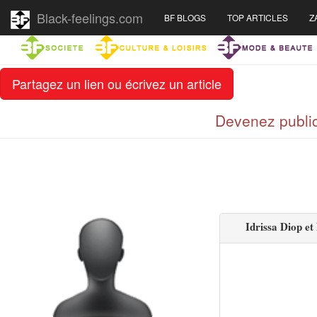
Black-feelings.com
BF BLOGS
TOP ARTICLES
Z
Partagez un lien ou écrivez un article
Devenez public
Idrissa Diop et