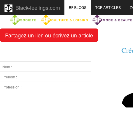
Black-feelings.com
BF BLOGS
TOP ARTICLES
Z
Partagez un lien ou écrivez un article
Cré
Nom :
Prenom :
Profession :