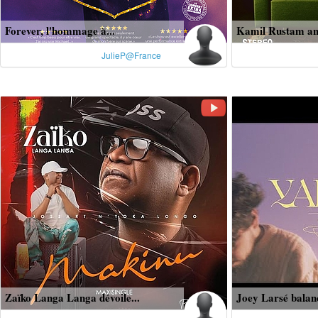
Forever, l'hommage à...
Kamil Rustam ann
JulieP@France
Zaïko Langa Langa dévoile...
Joey Larsé balanc