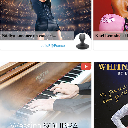
Nâdiya annonce un concert...
Karl Lemoine et l
JulieP@France