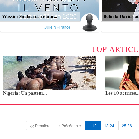
Wassim Soubra de retour...
Belinda Davids au
JulieP@France
TOP ARTIC
Nigéria: Un pasteur...
Les 10 actrices..
<< Première
< Précédente
1-12
13-24
25-36