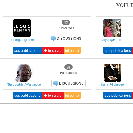
VOIR 
43
Publications
DISCUSSIONS
michel@Angleterre
Killyan@France
ses publications
le suivre
lui ecrire
ses publications
58
Publications
DISCUSSIONS
Thegoodlife@Martinique
Samir@Belgique
ses publications
le suivre
lui ecrire
ses publications