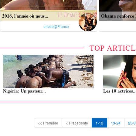
2016, l'année où nous...
Obama renforce le
urielle@France
TOP ARTIC
Nigéria: Un pasteur...
Les 10 actrices..
<< Première
< Précédente
1-12
13-24
25-3