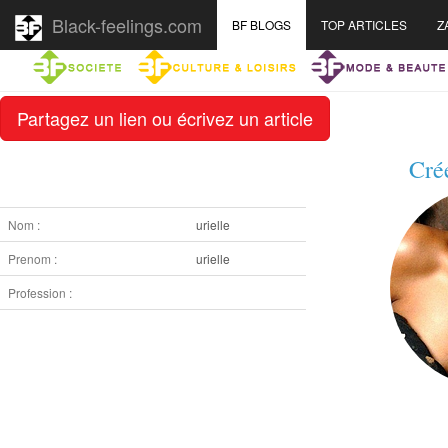
Black-feelings.com
BF BLOGS
TOP ARTICLES
Z
Partagez un lien ou écrivez un article
Cré
Nom :
urielle
Prenom :
urielle
Profession :