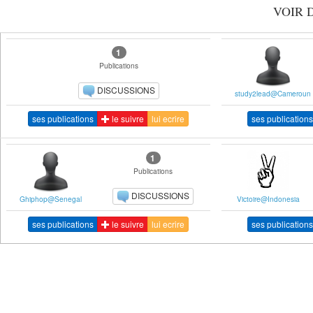
VOIR 
1
Publications
DISCUSSIONS
study2lead@Cameroun
ses publications
le suivre
lui ecrire
ses publications
1
Publications
DISCUSSIONS
Ghiphop@Senegal
Victoire@Indonesia
ses publications
le suivre
lui ecrire
ses publications