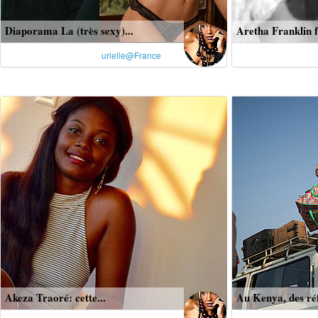
Diaporama La (très sexy)...
Aretha Franklin fê
urielle@France
Akeza Traoré: cette...
Au Kenya, des réf