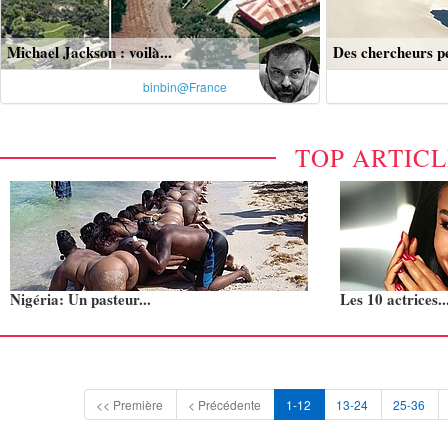
Michael Jackson : voilà...
Des chercheurs pe
binbin@France
TOP ARTIC
Nigéria: Un pasteur...
Les 10 actrices..
<< Première
< Précédente
1-12
13-24
25-36