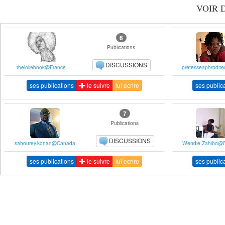
VOIR 
6
Publications
DISCUSSIONS
theloliebook@France
pretesseaphrodite
ses publications
le suivre
lui ecrire
ses public
7
Publications
DISCUSSIONS
sahourey.konan@Canada
Wendie.Zahibo@F
ses publications
le suivre
lui ecrire
ses public