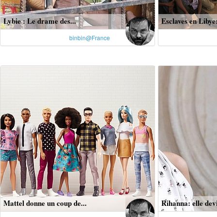
Lybie : Le drame des...
Esclaves en Libye: 
binbin@France
Mattel donne un coup de...
Rihanna: elle devi