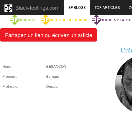
Black-feelings.com
BF BLOGS
TOP ARTICLES
Z
Partagez un lien ou écrivez un article
Cré
Nom :
BESANCON
Prenom :
Bernard
Profession :
Docteur