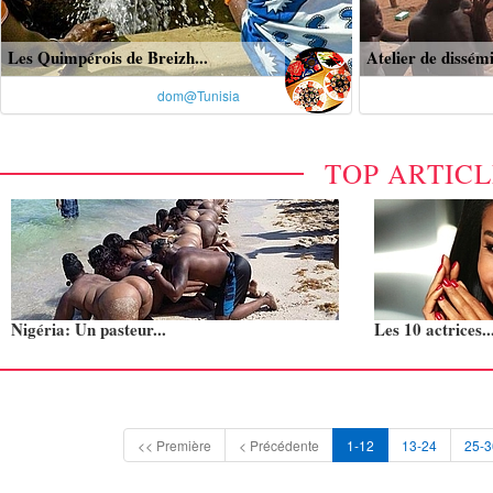
Les Quimpérois de Breizh...
Atelier de dissémi
dom@Tunisia
TOP ARTIC
Nigéria: Un pasteur...
Les 10 actrices..
<< Première
< Précédente
1-12
13-24
25-3