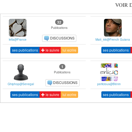
VOIR 
32
Publications
DISCUSSIONS
lella@France
Matt_66@French Guiana
ses publications
le suivre
lui ecrire
ses publications
1
Publications
DISCUSSIONS
Ghiphop@Senegal
perlicious@Bénin
ses publications
le suivre
lui ecrire
ses publications