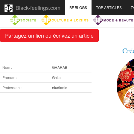
Black-feelings.com
BF BLOGS
TOP ARTICLES
Z
Partagez un lien ou écrivez un article
Cré
Nom :
GHARAB
Prenom :
Ghita
Profession :
etudiante