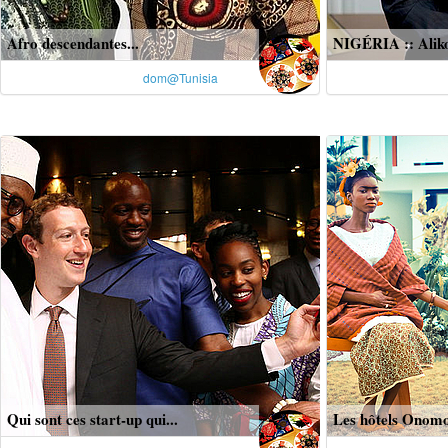
Afro descendantes...
NIGÉRIA :: Aliko
dom@Tunisia
Qui sont ces start-up qui...
Les hôtels Onomo 