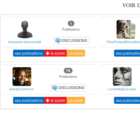
VOIR 
1
Publications
DISCUSSIONS
brazzamix.brazzamix@
PeterParker@Guadelo
ses publications
le suivre
lui ecrire
ses publicatio
79
Publications
DISCUSSIONS
aylin@Cameroun
Loudmila@Canada
ses publications
le suivre
lui ecrire
ses publicatio