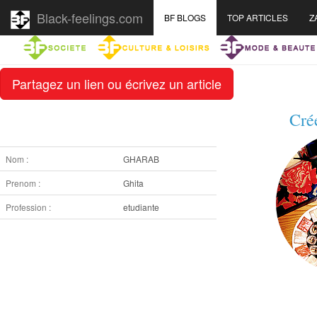
Black-feelings.com
BF BLOGS
TOP ARTICLES
Z
Partagez un lien ou écrivez un article
Cré
Nom :
GHARAB
Prenom :
Ghita
Profession :
etudiante