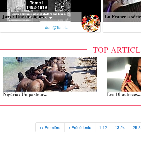
Jazz : Une musiques...
La France a série
dom@Tunisia
TOP ARTIC
Nigéria: Un pasteur...
Les 10 actrices..
<< Première
< Précédente
1-12
13-24
25-3