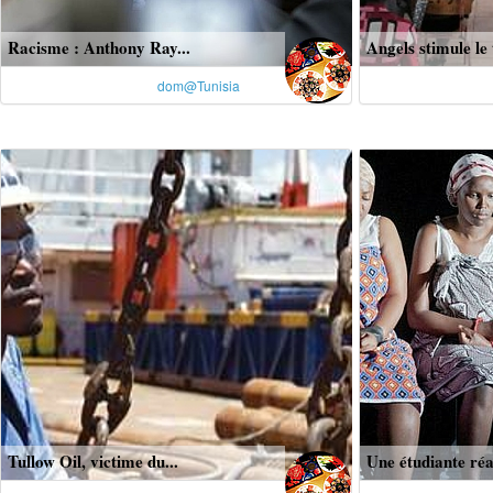
Racisme : Anthony Ray...
Angels stimule le t
dom@Tunisia
Tullow Oil, victime du...
Une étudiante réag