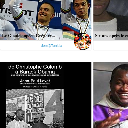
Le Guadeloupéen Grégory...
Six ans après le c
dom@Tunisia