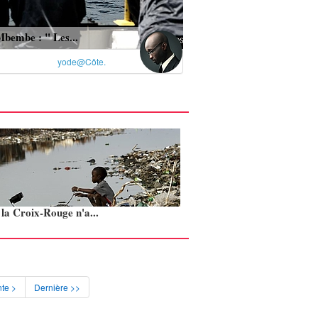
Mbembe : " Les...
yode@Côte.
: la Croix-Rouge n'a...
te >
Dernière >>