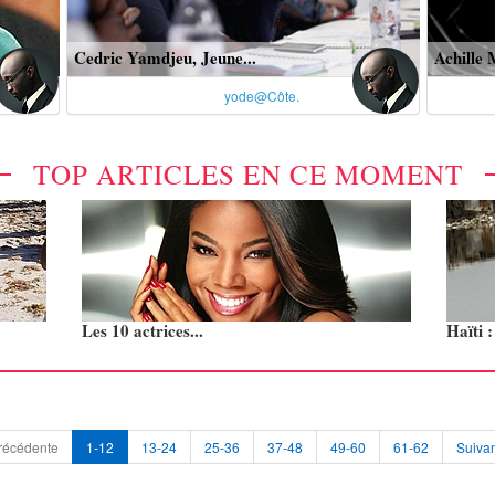
Cedric Yamdjeu, Jeune...
Achille 
yode@Côte.
TOP ARTICLES EN CE MOMENT
Les 10 actrices...
Haïti 
récédente
1-12
13-24
25-36
37-48
49-60
61-62
Suivan