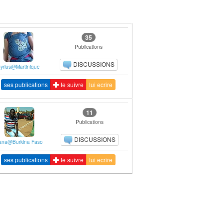
35
Publications
DISCUSSIONS
yrius@Martinique
ses publications
le suivre
lui ecrire
11
Publications
DISCUSSIONS
ana@Burkina Faso
ses publications
le suivre
lui ecrire