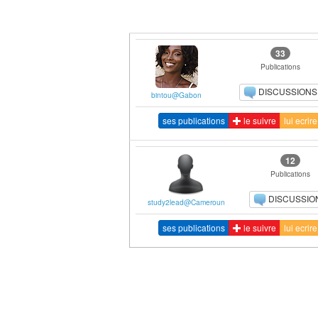
33
Publications
DISCUSSIONS
bintou@Gabon
ses publications
le suivre
lui ecrire
12
Publications
DISCUSSIO
study2lead@Cameroun
ses publications
le suivre
lui ecrire