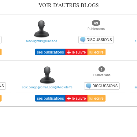
VOIR D'AUTRES BLOGS
43
Publications
DISCUSSIONS
blacklight03@Canada
S
ses publications
le suivre
lui ecrire
1
Publications
NS
DISCUSSIONS
cdrc.congo@gmail.com@Angleterre
s
ses publications
le suivre
lui ecrire