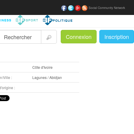
Social Community Network
Connexion
Inscription
|
:
Côte d'Ivoire
/Ville :
Lagunes / Abidjan
'origine :