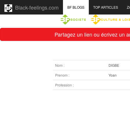
Black-feelings.com
BF BLOGS
TOP ARTICLES
Z
Partagez un lien ou écrivez un ar
Nom :
DIGBE
Prenom :
Yoan
Profession :