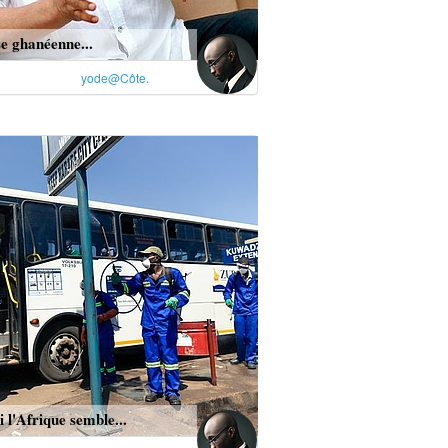
e ghanéenne...
yode@Côte.
 l'Afrique semble...