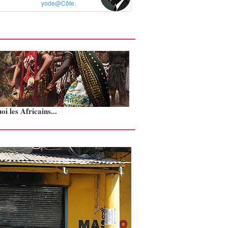
yode@Côte.
i les Africains...