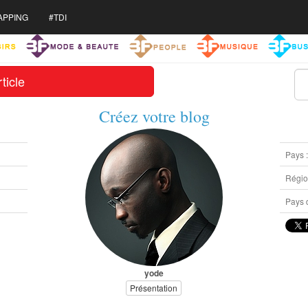
APPING
#TDI
ticle
Créez votre blog
Pays 
Région
Pays d
yode
Présentation