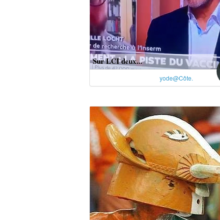
Sur LCI deux...
yode@Côte.