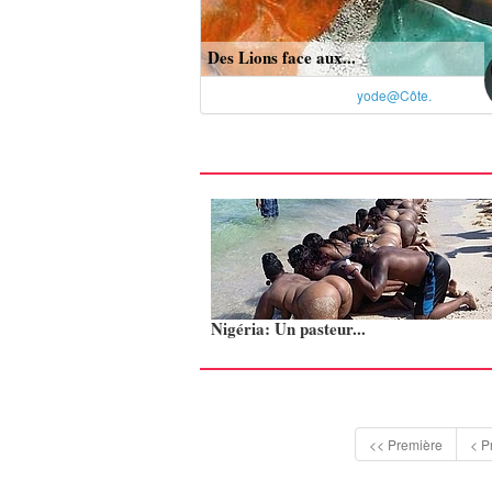
Des Lions face aux...
yode@Côte.
Nigéria: Un pasteur...
<< Première
< P