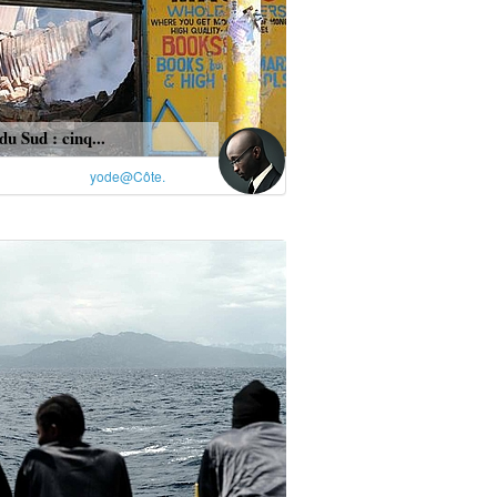
du Sud : cinq...
yode@Côte.