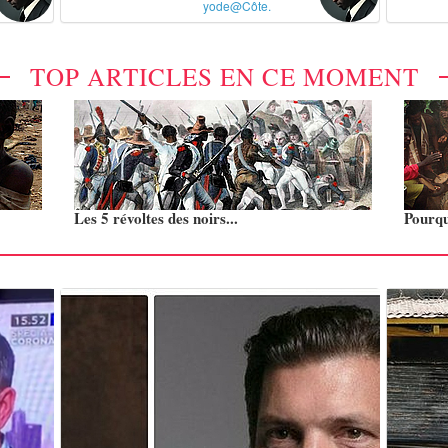
yode@Côte.
TOP ARTICLES EN CE MOMENT
Les 5 révoltes des noirs...
Pourquo