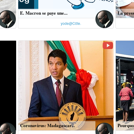
E. Macron se paye une...
La press
yode@Côte.
Coronavirus: Madagascar...
Pourquoi