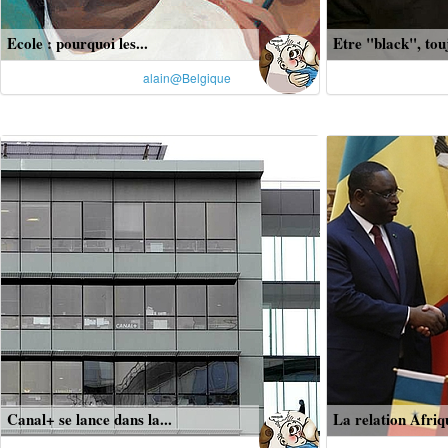
Ecole : pourquoi les...
Etre "black", tou
alain@Belgique
Canal+ se lance dans la...
La relation Afriq