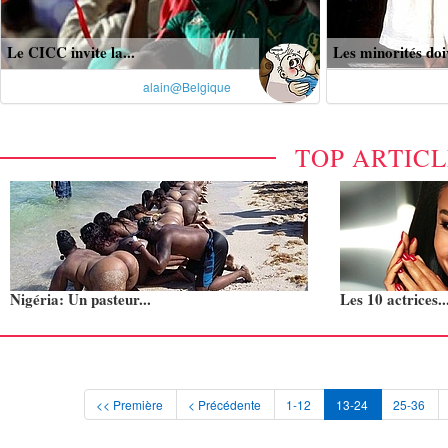
Le CICC invite la...
Les minorités doiv
alain@Belgique
TOP ARTIC
Nigéria: Un pasteur...
Les 10 actrices..
<< Première
< Précédente
1-12
13-24
25-36