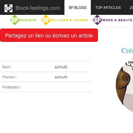
Black-feelings.com
BF BLOGS
TOP ARTICLES
Z
Partagez un lien ou écrivez un article
Cré
Nom :
azimuth
Prenom :
azimuth
Profession :