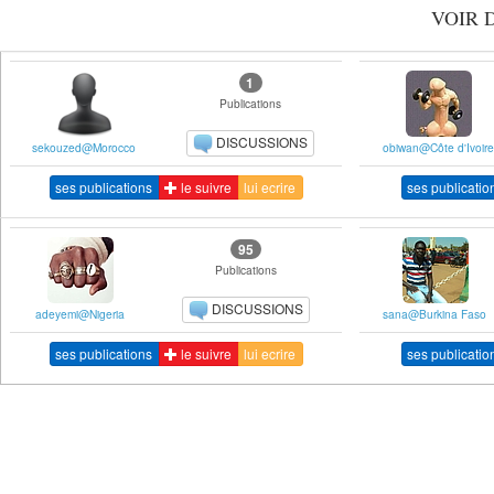
VOIR 
1
Publications
DISCUSSIONS
sekouzed@Morocco
obiwan@Côte d'Ivoire
ses publications
le suivre
lui ecrire
ses publicatio
95
Publications
DISCUSSIONS
adeyemi@Nigeria
sana@Burkina Faso
ses publications
le suivre
lui ecrire
ses publicatio