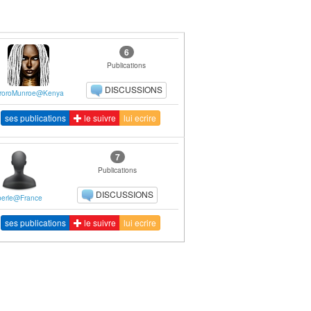
6
Publications
DISCUSSIONS
roroMunroe@Kenya
ses publications
le suivre
lui ecrire
7
Publications
DISCUSSIONS
perle@France
ses publications
le suivre
lui ecrire