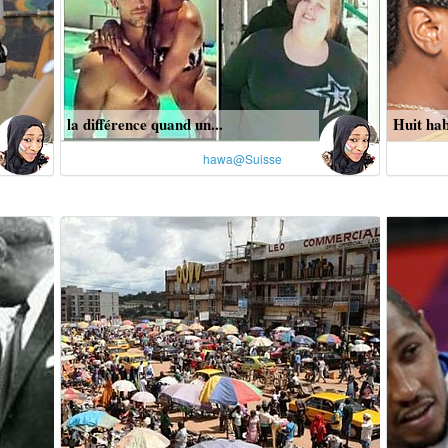
la différence quand un...
Huit hab
hawa@Suisse