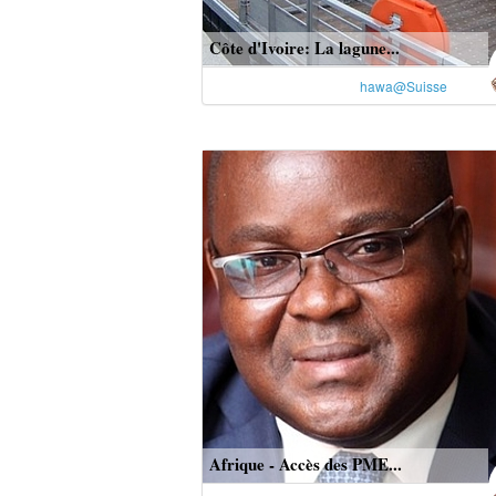
Côte d'Ivoire: La lagune...
hawa@Suisse
Afrique - Accès des PME...