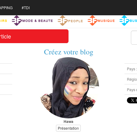
APPING
#TDI
ticle
Créez votre blog
Pays 
Région
Pays d
Hawa
Présentation