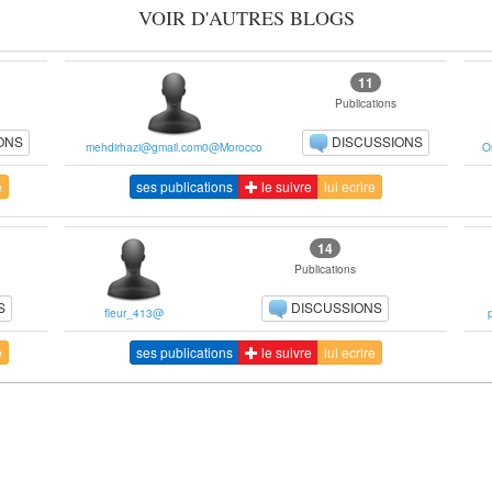
VOIR D'AUTRES BLOGS
11
Publications
ONS
DISCUSSIONS
mehdirhazi@gmail.com0@Morocco
O
e
ses publications
le suivre
lui ecrire
14
Publications
S
DISCUSSIONS
fleur_413@
e
ses publications
le suivre
lui ecrire