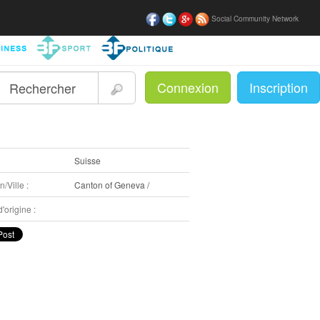
Social Community Network
Connexion
Inscription
|
:
Suisse
/Ville :
Canton of Geneva /
'origine :