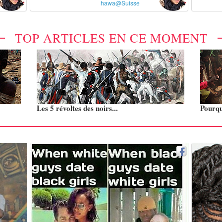
hawa@Suisse
TOP ARTICLES EN CE MOMENT
Les 5 révoltes des noirs...
Pourquo