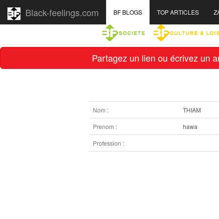
Black-feelings.com
BF BLOGS
TOP ARTICLES
Z
Partagez un lien ou écrivez un ar
Nom :
THIAM
Prenom :
hawa
Profession :