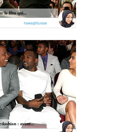
 le film qui...
hawa@Suisse
ashian : avant...