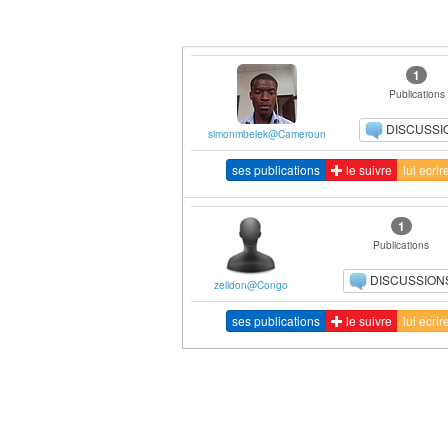
1
Publications
DISCUSSI
simonmbelek@Cameroun
ses publications
le suivre
lui ecrir
1
Publications
DISCUSSION
zelidon@Congo
ses publications
le suivre
lui ecrir