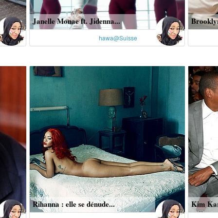
Janelle Monae ft. Jidenna...
Brooklyn:
hawa@Suisse
Rihanna : elle se dénude...
Kim Kard