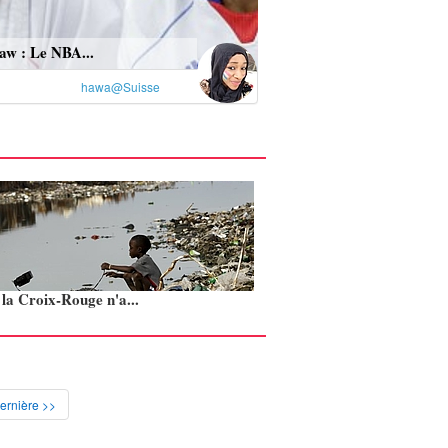
aw : Le NBA...
hawa@Suisse
: la Croix-Rouge n'a...
ernière >>