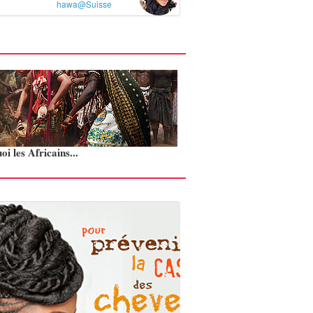
hawa@Suisse
i les Africains...