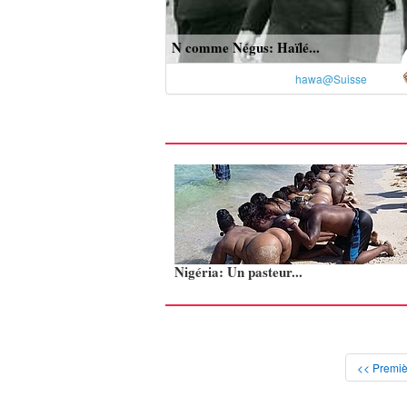
N comme Négus: Haïlé...
hawa@Suisse
Nigéria: Un pasteur...
<< Premiè