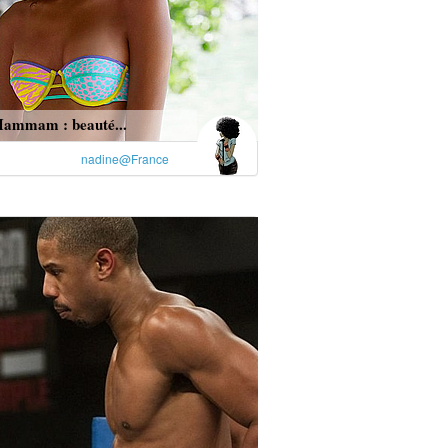
ammam : beauté...
nadine@France