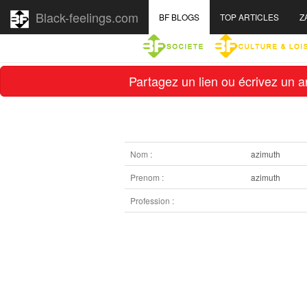
Black-feelings.com
BF BLOGS
TOP ARTICLES
Z
Partagez un lien ou écrivez un ar
Nom :
azimuth
Prenom :
azimuth
Profession :