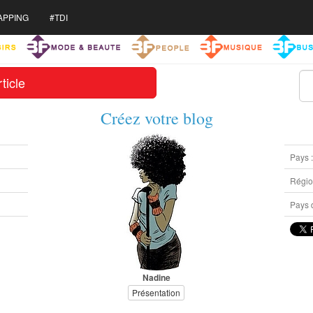
APPING
#TDI
ticle
Créez votre blog
Pays 
Région
Pays d
Nadine
Présentation