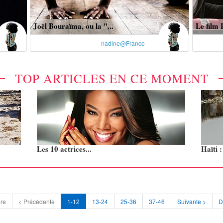
Joël Bouraïma, ou la "...
Le film 
nadine@France
TOP ARTICLES EN CE MOMENT
Les 10 actrices...
Haïti 
re
< Précédente
1-12
13-24
25-36
37-46
Suivante >
D