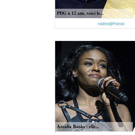
PDG à 12 ans, voici le...
nadine@France
Azealia Banks : elle...