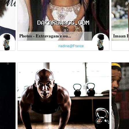
Photos - Extravagance ou...
Imaan H
nadine@France