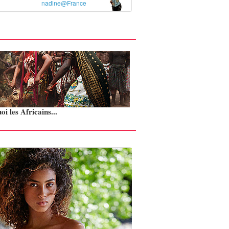
nadine@France
i les Africains...