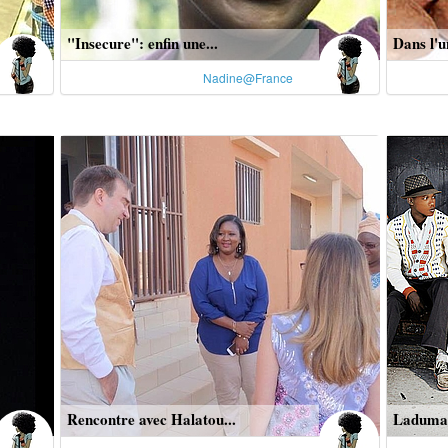
"Insecure": enfin une...
Dans l'u
Nadine@France
Rencontre avec Halatou...
Laduma 