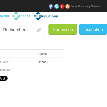
Social Community Network
Connexion
Inscription
|
:
France
/Ville :
Rhône /
'origine :