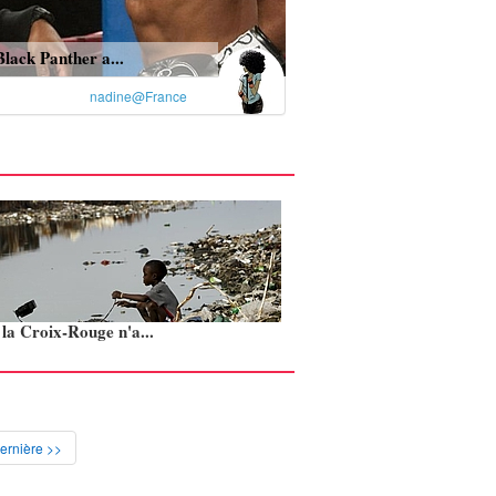
Black Panther a...
nadine@France
: la Croix-Rouge n'a...
ernière >>