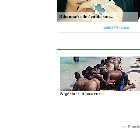
Rihanna : elle écoute son...
nadine@France
Nigéria: Un pasteur...
<< Premiè