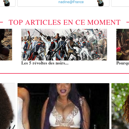
nadine@France
TOP ARTICLES EN CE MOMENT
Les 5 révoltes des noirs...
Pourquo