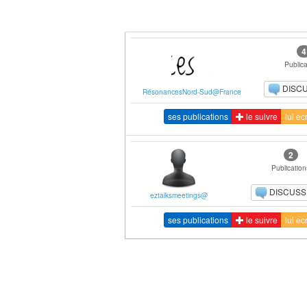
4
Publica
DISC
RésonancesNord-Sud@France
ses publications
le suivre
lui ec
2
Publication
DISCUSS
eztalksmeetings@
ses publications
le suivre
lui ec