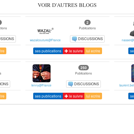
VOIR D'AUTRES BLOGS
2
tions
Publications
USSIONS
DISCUSSIONS
wazalcouture@France
nasser@
rire
ses publications
le suivre
lui ecrire
se
250
s
Publications
IONS
DISCUSSIONS
lenny@France
laurent.b
rire
ses publications
le suivre
lui ecrire
se