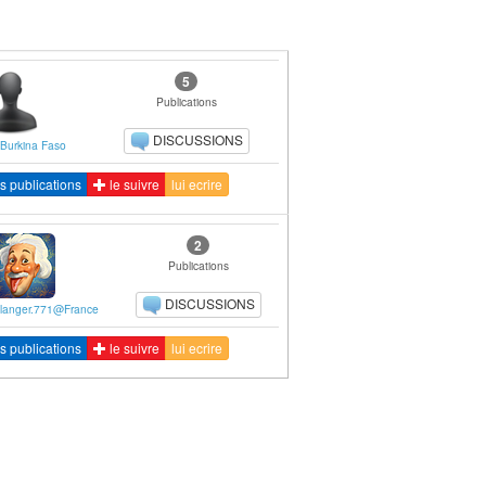
5
Publications
DISCUSSIONS
Burkina Faso
s publications
le suivre
lui ecrire
2
Publications
DISCUSSIONS
ellanger.771@France
s publications
le suivre
lui ecrire