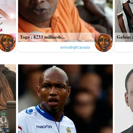
Togo : 8233 milliards...
Gabon: d
aminath@Canada