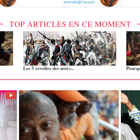
aminath@Canada
TOP ARTICLES EN CE MOMENT
Les 5 révoltes des noirs...
Pourquo