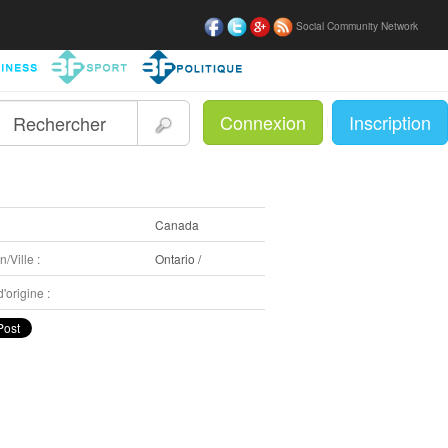
Social Community Network
Connexion
Inscription
|
:
Canada
/Ville :
Ontario /
'origine :