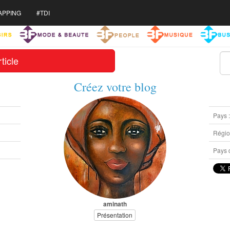
APPING
#TDI
ticle
Créez votre blog
Pays 
Région
Pays d
aminath
Présentation