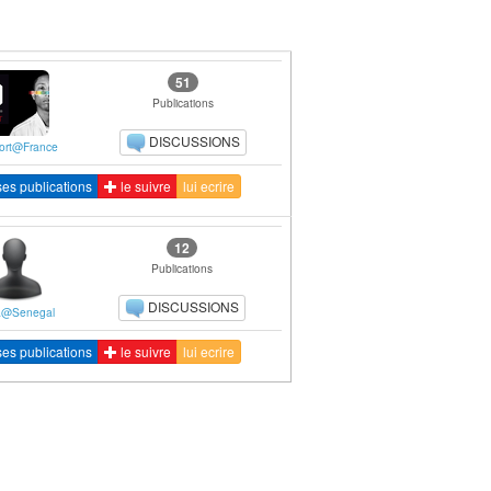
51
Publications
DISCUSSIONS
ort@France
ses publications
le suivre
lui ecrire
12
Publications
DISCUSSIONS
a@Senegal
ses publications
le suivre
lui ecrire