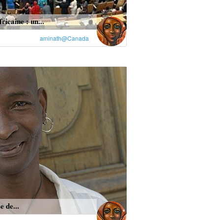
ricaine : un...
aminath@Canada
e de...