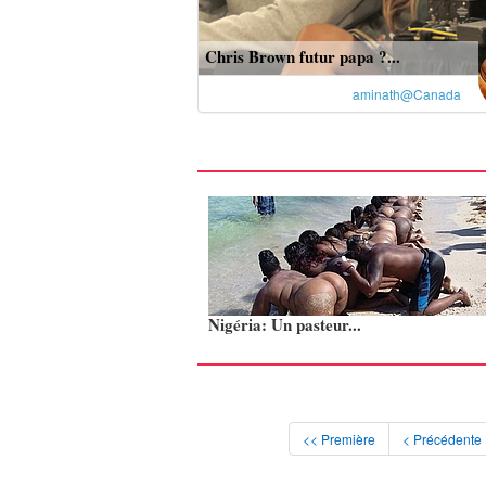
Chris Brown futur papa ?...
aminath@Canada
Nigéria: Un pasteur...
<< Première
< Précédente