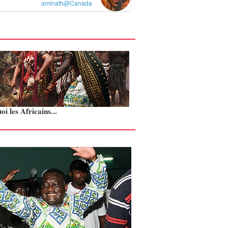
aminath@Canada
i les Africains...