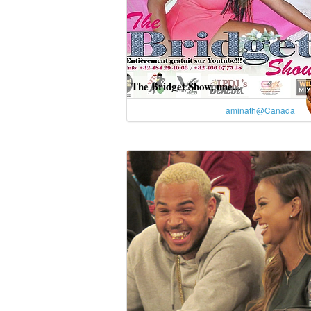
The Bridget Show, une...
aminath@Canada