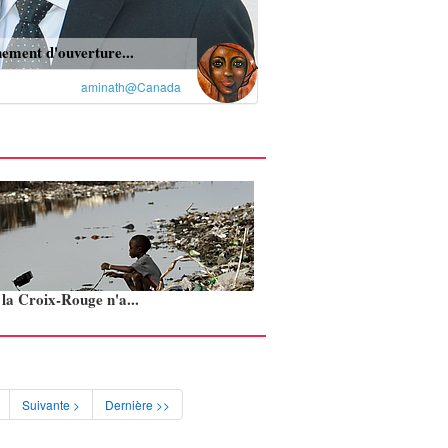
ement d'ouverture...
aminath@Canada
: la Croix-Rouge n'a...
Suivante >
Dernière >>