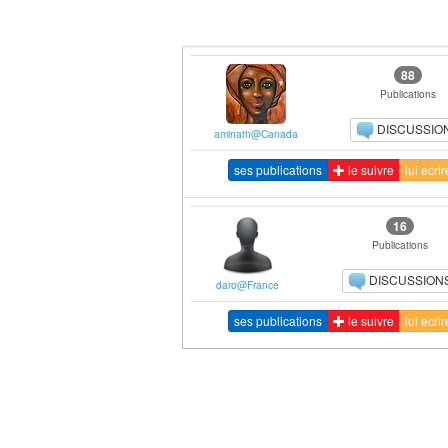
88
Publications
DISCUSSIO
aminath@Canada
ses publications
le suivre
lui ecrir
16
Publications
DISCUSSION
daro@France
ses publications
le suivre
lui ecrir