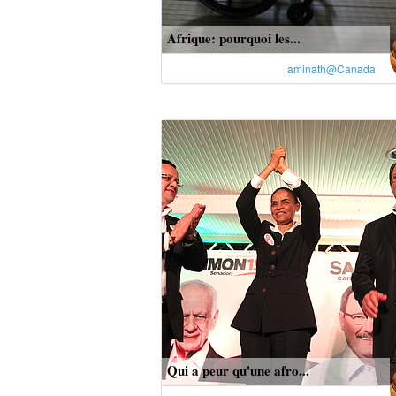
Afrique: pourquoi les...
aminath@Canada
Qui a peur qu'une afro...