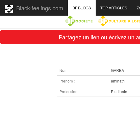
Black-feelings.com
BF BLOGS
TOP ARTICLES
Z
Partagez un lien ou écrivez un ar
Nom :
GARBA
Prenom :
aminath
Profession :
Etudiante