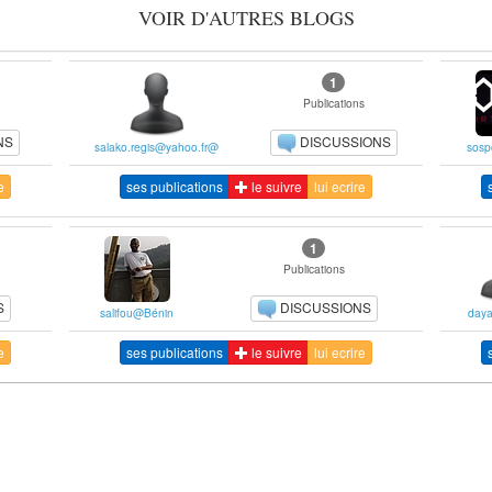
VOIR D'AUTRES BLOGS
1
Publications
NS
DISCUSSIONS
salako.regis@yahoo.fr@
sosp
e
ses publications
le suivre
lui ecrire
1
Publications
S
DISCUSSIONS
salifou@Bénin
day
e
ses publications
le suivre
lui ecrire