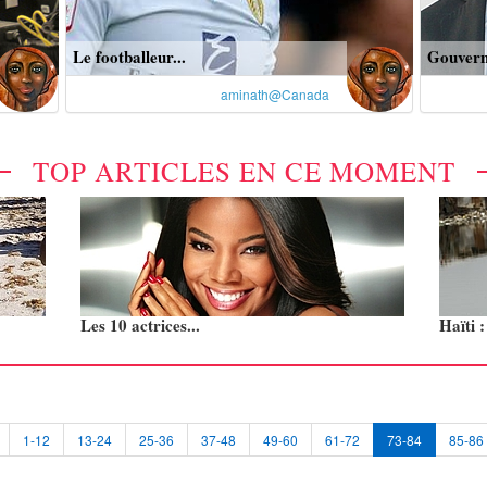
Le footballeur...
Gouvern
aminath@Canada
TOP ARTICLES EN CE MOMENT
Les 10 actrices...
Haïti 
1-12
13-24
25-36
37-48
49-60
61-72
73-84
85-86