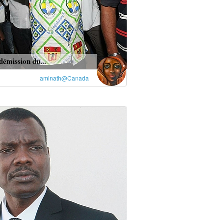
émission du...
aminath@Canada