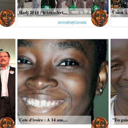
Hadj 2014 : le transfert...
Union Af
aminath@Canada
Cote d'ivoire : A 14 ans,...
"En guis