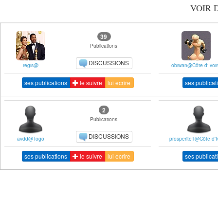
VOIR 
39
Publications
DISCUSSIONS
regis@
obiwan@Côte d'Ivoir
ses publications
le suivre
lui ecrire
ses publicat
2
Publications
DISCUSSIONS
avdd@Togo
prosperite1@Côte d'I
ses publications
le suivre
lui ecrire
ses publicat