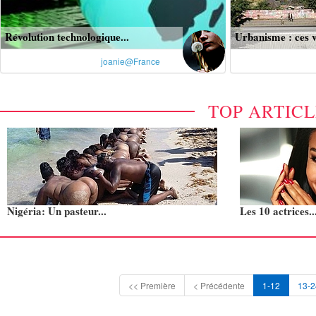
Révolution technologique...
Urbanisme : ces vi
joanie@France
TOP ARTIC
Nigéria: Un pasteur...
Les 10 actrices..
<< Première
< Précédente
1-12
13-2