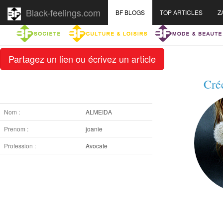
Black-feelings.com
BF BLOGS
TOP ARTICLES
Z
Partagez un lien ou écrivez un article
Cré
Nom :
ALMEIDA
Prenom :
joanie
Profession :
Avocate