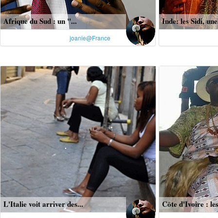
Afrique du Sud : un "...
Inde: les Sidi, une.
joanie@France
L'Italie voit arriver des...
Côte d'Ivoire : les