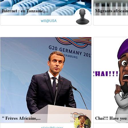
Internet : en Tanzanie,...
Migrants africains
will@USA
" Frères Africains,...
Chai!!! Have you 
alicia@Suisse