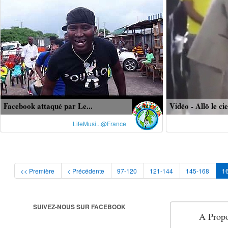
Facebook attaqué par Le...
Vidéo - Allô le ciel
LifeMusi...@France
<< Première
< Précédente
97-120
121-144
145-168
1
SUIVEZ-NOUS SUR FACEBOOK
A Propo