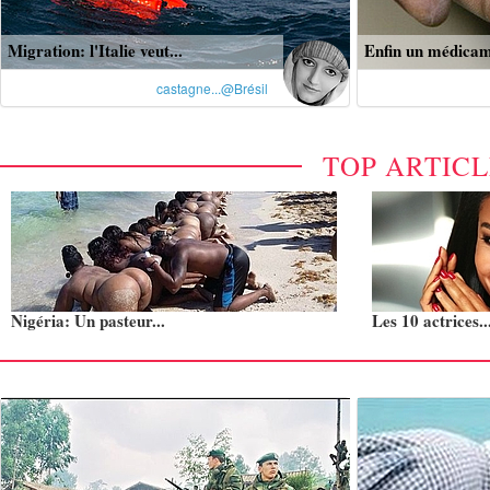
Migration: l'Italie veut...
Enfin un médicam
castagne...@Brésil
TOP ARTIC
Nigéria: Un pasteur...
Les 10 actrices..