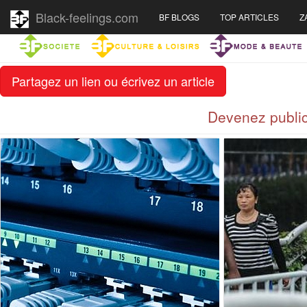
Black-feelings.com
BF BLOGS
TOP ARTICLES
Z
Partagez un lien ou écrivez un article
Devenez public