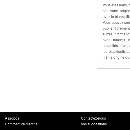
Vous êtes noirs, 
soit votre origi
avez la blackattit
Vous pouvez crée
publier libremen
autres informati
avec tou(te)s l
actualités, élar
les blackfeelis
même origine qu
À propos
Contactez-nous
Comment ça marche
Vos suggestions