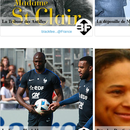
La Tribune des Antilles
La dépouille de 
blackfee...@France