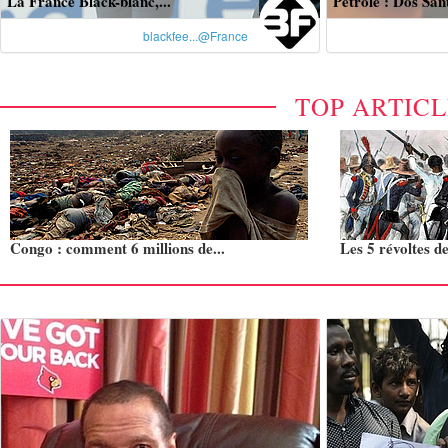
La France Black-blanc,...
Pétrole : Dos Sant
blackfee...@France
TOP ARTIC
Congo : comment 6 millions de...
Les 5 révoltes de