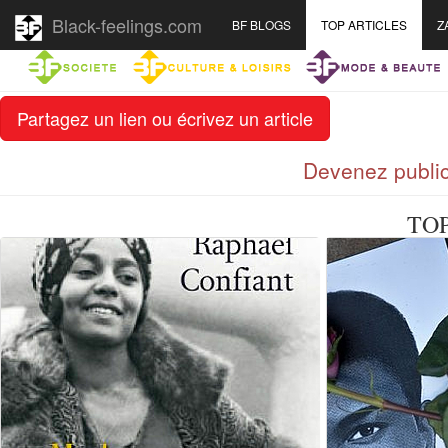
Black-feelings.com
BF BLOGS
TOP ARTICLES
Z
Partagez un lien ou écrivez un article
Devenez public
TO