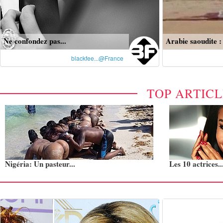
Ne confondez pas...
Arabie saoudite :
blackfee...@France
TOP ARTIC
Nigéria: Un pasteur...
Les 10 actrices..