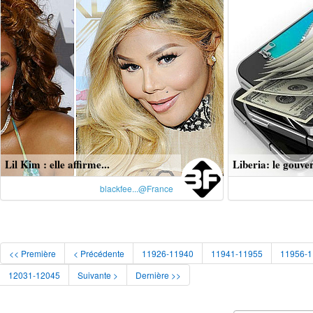
Lil Kim : elle affirme...
Liberia: le gouve
blackfee...@France
<< Première
< Précédente
11926-11940
11941-11955
11956-
12031-12045
Suivante >
Dernière >>