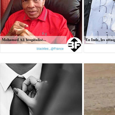
Mohamed Ali hospitalisé...
En Inde, les attaq
blackfee...@France