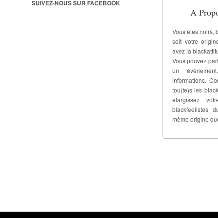
SUIVEZ-NOUS SUR FACEBOOK
A Propo
Vous êtes noirs, 
soit votre origi
avez la blackattit
Vous pouvez part
un évènement
informations. C
tou(te)s les black
élargissez vo
blackfeelistes
même origine qu