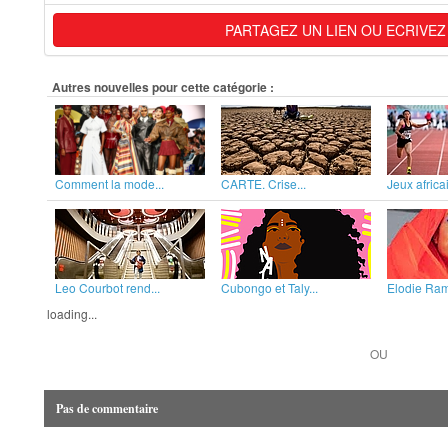
PARTAGEZ UN LIEN OU ECRIVEZ
Autres nouvelles pour cette catégorie :
Comment la mode...
CARTE. Crise...
Jeux africai
Leo Courbot rend...
Cubongo et Taly...
Elodie Rama
loading...
OU
Pas de commentaire