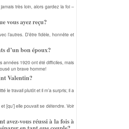
jamais très loin, alors gardez la foi –
que vous ayez reçu?
c l’autres. D’être fidèle, honnête et
ants d’un bon époux?
s années 1920 ont été difficiles, mais
i épousé un brave homme!
int Valentin?
 le travail plutôt et il m’a surpris; il a
e et [qu’] elle pouvait se détendre. Voir
 avez-vous réussi à la fois à
 séparer en tant que couple?