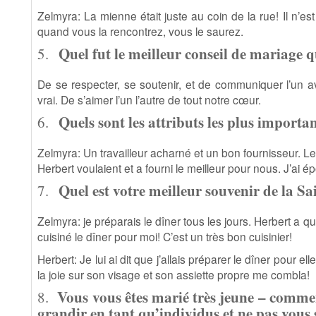
Zelmyra: La mienne était juste au coin de la rue! Il n’est 
quand vous la rencontrez, vous le saurez.
Quel fut le meilleur conseil de mariage 
5.
De se respecter, se soutenir, et de communiquer l’un ave
vrai. De s’aimer l’un l’autre de tout notre cœur.
Quels sont les attributs les plus import
6.
Zelmyra: Un travailleur acharné et un bon fournisseur. Le
Herbert voulaient et a fourni le meilleur pour nous. J’a
Quel est votre meilleur souvenir de la Sa
7.
Zelmyra: je préparais le dîner tous les jours. Herbert a quitté
cuisiné le dîner pour moi! C’est un très bon cuisinier!
Herbert: Je lui ai dit que j’allais préparer le dîner pour ell
la joie sur son visage et son assiette propre me combla!
Vous vous êtes marié très jeune – comment
8.
grandir en tant qu’individus et ne pas vous