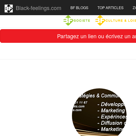
Black-feelings.com
BF BLOGS
TOP ARTICLES
Z
Partagez un lien ou écrivez un ar