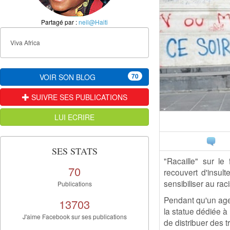
Partagé par :
neil@Haiti
Viva Africa
70
VOIR SON BLOG
SUIVRE SES PUBLICATIONS
LUI ECRIRE
SES STATS
"Racaille" sur le
70
recouvert d'insul
sensibiliser au rac
Publications
Pendant qu'un agen
13703
la statue dédiée à
J'aime Facebook sur ses publications
de distribuer des t