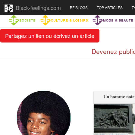
Black-feelings.com
BF BLOGS
TOP ARTICLES
Z
Partagez un lien ou écrivez un article
Devenez public
Un homme noir le