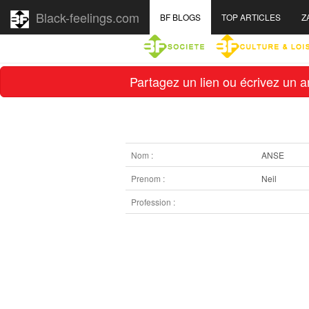
Black-feelings.com
BF BLOGS
TOP ARTICLES
Z
Partagez un lien ou écrivez un ar
Nom :
ANSE
Prenom :
Neil
Profession :