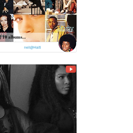
] 10 albums...
neil@Haiti