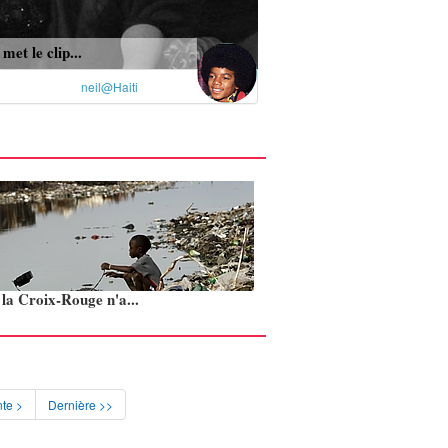
met le clip...
neil@Haiti
: la Croix-Rouge n'a...
te >
Dernière >>