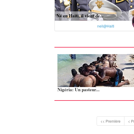
Né en Haïti, il vient de...
neil@Haiti
Nigéria: Un pasteur...
<< Première
< P