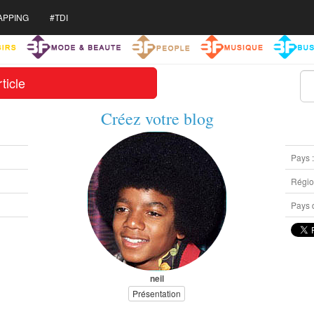
APPING
#TDI
ticle
Créez votre blog
Pays 
Région
Pays d
neil
Présentation