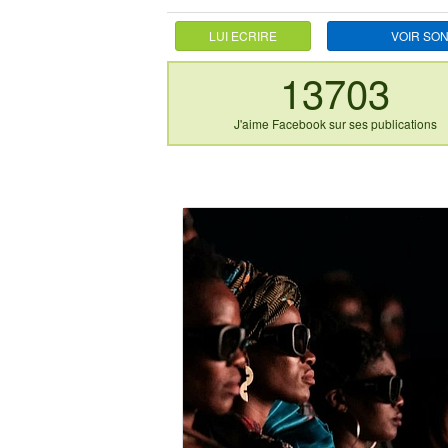
LUI ECRIRE
VOIR SON
13703
J'aime Facebook sur ses publications