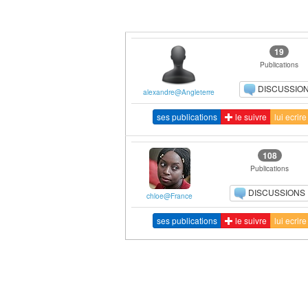
19
Publications
DISCUSSIO
alexandre@Angleterre
ses publications
le suivre
lui ecrire
108
Publications
DISCUSSIONS
chloe@France
ses publications
le suivre
lui ecrire