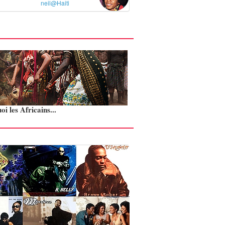
neil@Haiti
i les Africains...