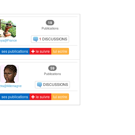
19
Publications
1
DISCUSSIONS
lvya@France
ses publications
le suivre
lui ecrire
59
Publications
DISCUSSIONS
zira@Allemagne
ses publications
le suivre
lui ecrire