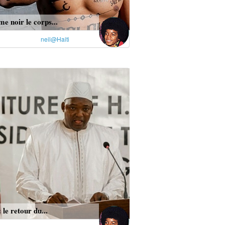
 noir le corps...
neil@Haiti
le retour du...