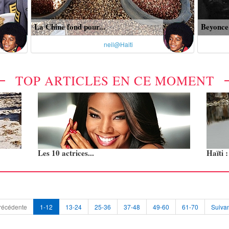
La Chine fond pour...
Beyonce 
neil@Haiti
TOP ARTICLES EN CE MOMENT
Les 10 actrices...
Haïti 
récédente
1-12
13-24
25-36
37-48
49-60
61-70
Suivan