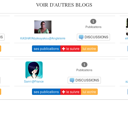
VOIR D'AUTRES BLOGS
1
Publications
NS
DISCUSSIONS
KASHAYAbyleayakou@Angleterre
e
ses publications
le suivre
lui ecrire
1
Publications
DISCUSSIONS
Sam1@France
a
ses publications
le suivre
lui ecrire