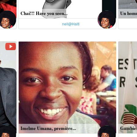
Chai!!! Have you seen...
Un homme
neil@Haiti
Imelme Umana, première...
Gambie: 