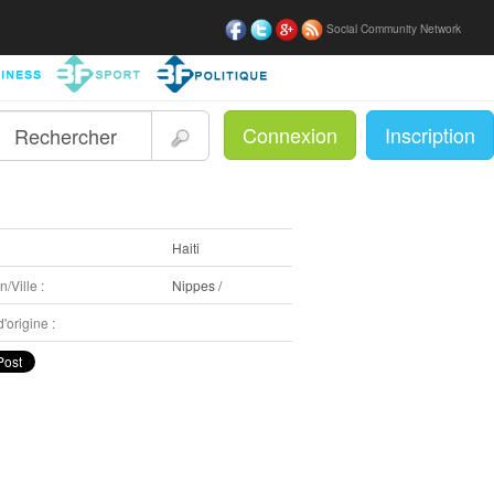
Social Community Network
Connexion
Inscription
|
:
Haiti
/Ville :
Nippes /
'origine :