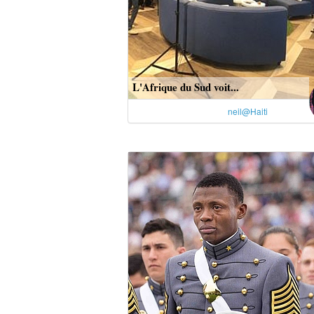
L'Afrique du Sud voit...
neil@Haiti