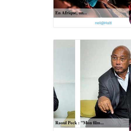
En Afrique, un...
neil@Haiti
Raoul Peck : "Mon film...