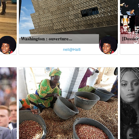
Washington : ouverture...
[Dossier
neil@Haiti