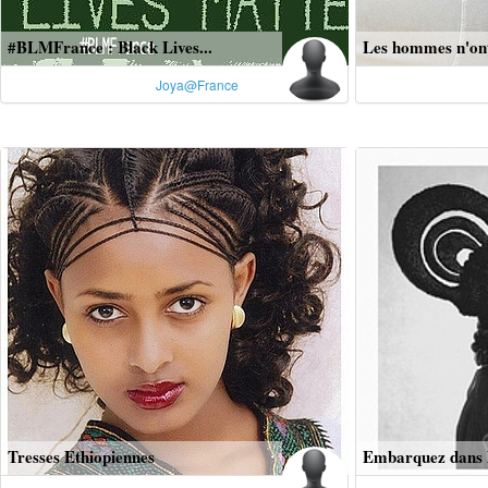
#BLMFrance : Black Lives...
Les hommes n'ont 
Joya@France
Tresses Ethiopiennes
Embarquez dans l