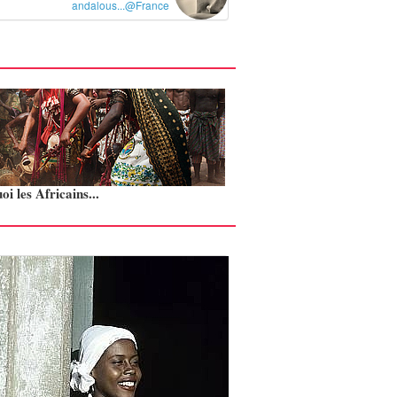
andalous...@France
i les Africains...