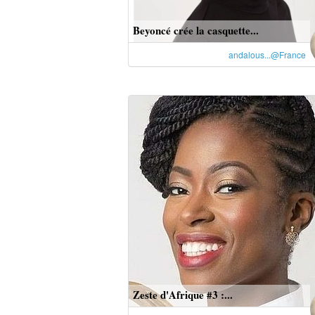
Beyoncé crée la casquette...
andalous...@France
Zeste d'Afrique #3 :...