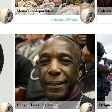
Menace de déportation...
Calendrie
andalous...@France
Congo : Le cri d'alarme...
Afrique 