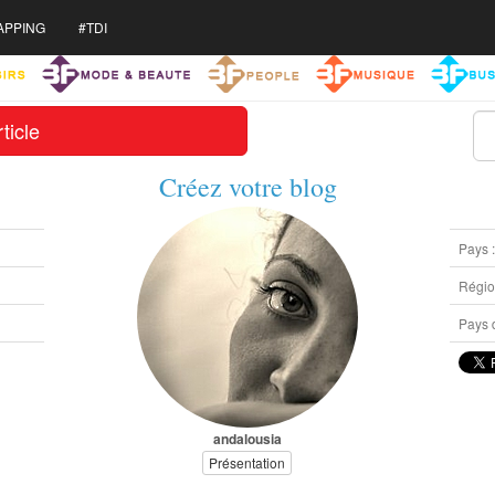
APPING
#TDI
ticle
Créez votre blog
Pays 
Région
Pays d
andalousia
Présentation