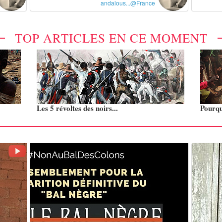
andalous...@France
TOP ARTICLES EN CE MOMENT
Les 5 révoltes des noirs...
Pourquo