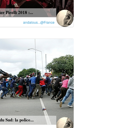
r Pirelli 2018 :...
andalous...@France
du Sud: la police...