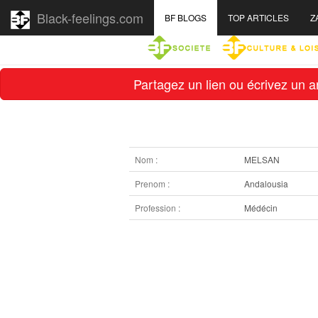
Black-feelings.com
BF BLOGS
TOP ARTICLES
Z
Partagez un lien ou écrivez un ar
Nom :
MELSAN
Prenom :
Andalousia
Profession :
Médécin