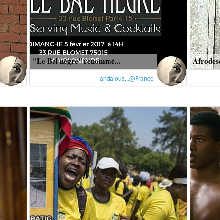
"Le Bal nègre" renommé...
Afrodesc
andalous...@France