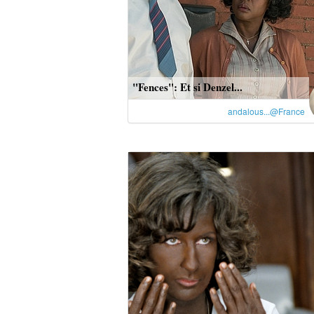
"Fences": Et si Denzel...
andalous...@France