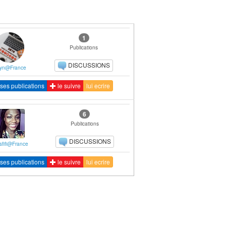
1
Publications
DISCUSSIONS
eyn@France
ses publications
le suivre
lui ecrire
6
Publications
DISCUSSIONS
sfifi@France
ses publications
le suivre
lui ecrire