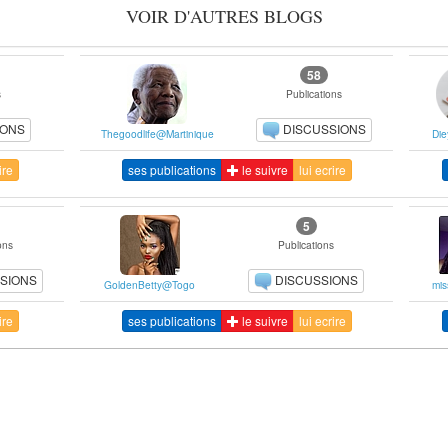
VOIR D'AUTRES BLOGS
58
s
Publications
IONS
DISCUSSIONS
Thegoodlife@Martinique
Di
ire
ses publications
le suivre
lui ecrire
5
ons
Publications
SIONS
DISCUSSIONS
GoldenBetty@Togo
mis
ire
ses publications
le suivre
lui ecrire