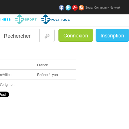
Social Community Network
Connexion
Inscription
|
:
France
/Ville :
Rhône / Lyon
'origine :