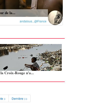
ur de la...
andalous...@France
: la Croix-Rouge n'a...
te >
Dernière >>