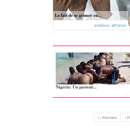
Le fait de se grimer en...
andalous...@France
Nigéria: Un pasteur...
<< Première
< P