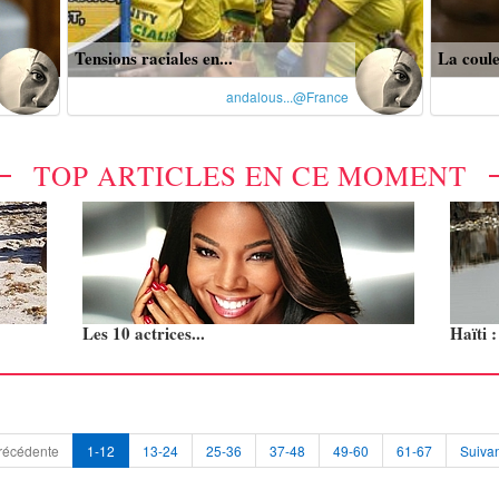
Tensions raciales en...
La coule
andalous...@France
TOP ARTICLES EN CE MOMENT
Les 10 actrices...
Haïti 
récédente
1-12
13-24
25-36
37-48
49-60
61-67
Suivan