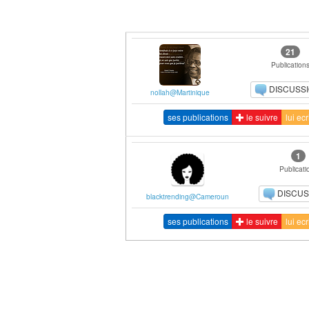
21
Publication
DISCUSS
nollah@Martinique
ses publications
le suivre
lui ecr
1
Publicati
DISCUS
blacktrending@Cameroun
ses publications
le suivre
lui ecr