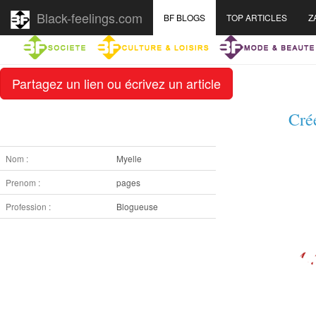
Black-feelings.com
BF BLOGS
TOP ARTICLES
Z
Partagez un lien ou écrivez un article
Cré
Nom :
Myelle
Prenom :
pages
Profession :
Blogueuse