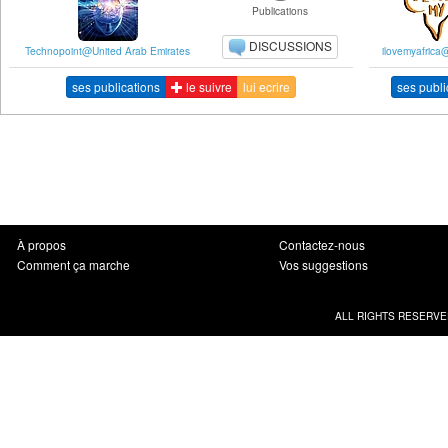
Publications
DISCUSSIONS
Technopoint@United Arab Emirates
ilovemyafric
ses publications
le suivre
lui ecrire
ses publi
À propos
Contactez-nous
Comment ça marche
Vos suggestions
ALL RIGHTS RESERVE