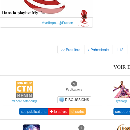
Dans la playlist My "...
Myellepa...@France
<< Première
< Précédente
1-12
VOIR 
1
Publications
DISCUSSIONS
mabelle.cotonou@
ilyana@
ses publications
le suivre
lui ecrire
ses publi
1