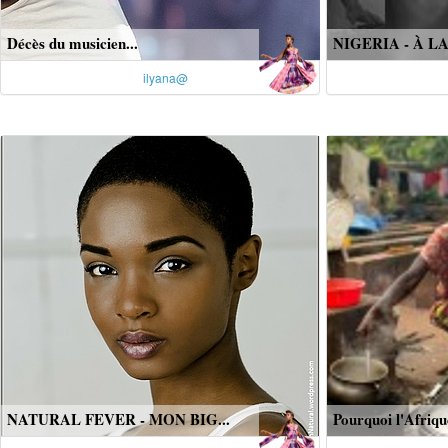
Décès du musicien...
NIGERIA - À L
ilyana@
NATURAL FEVER - MON BIG...
Pourquoi l'Afrique