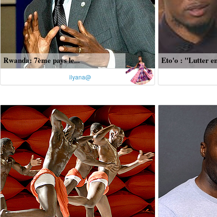
Rwanda: 7ème pays le...
Eto'o : "Lutter e
ilyana@