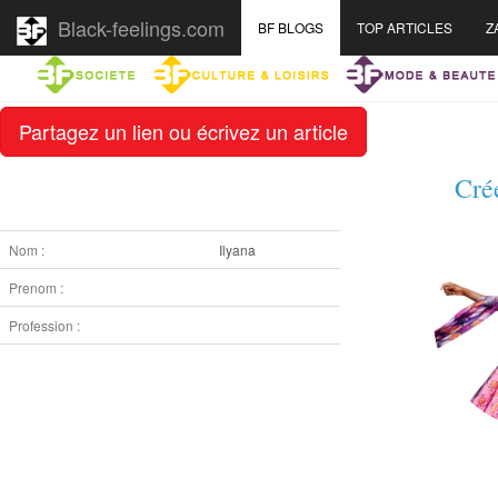
Black-feelings.com
BF BLOGS
TOP ARTICLES
Z
Partagez un lien ou écrivez un article
Cré
Nom :
Ilyana
Prenom :
Profession :