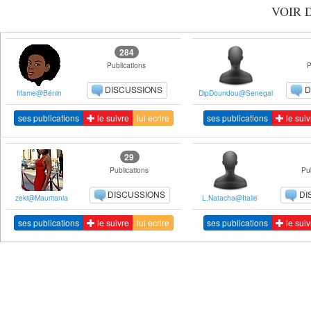
VOIR 
284
Publications
P
DISCUSSIONS
D
fifame@Bénin
DipDoundou@Senegal
ses publications
le suivre
lui ecrire
ses publications
le suiv
29
Publications
Pub
DISCUSSIONS
DI
zeki@Mauritania
L.Natacha@Italie
ses publications
le suivre
lui ecrire
ses publications
le suiv