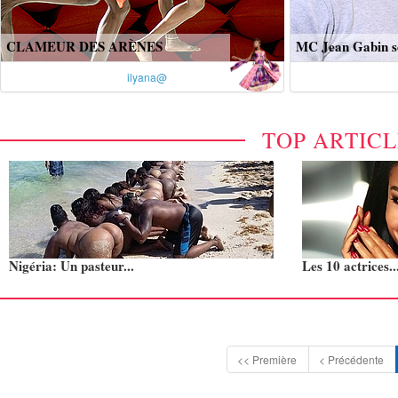
CLAMEUR DES ARÈNES
MC Jean Gabin so
ilyana@
TOP ARTIC
Nigéria: Un pasteur...
Les 10 actrices..
<< Première
< Précédente