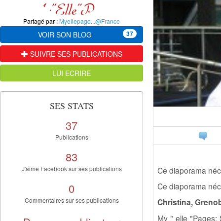
Partagé par :
Myellepage...@France
37
VOIR SON BLOG
SUIVRE SES PUBLICATIONS
LUI ECRIRE
SES STATS
37
Publications
83
J'aime Facebook sur ses publications
Ce diaporama néce
0
Ce diaporama néce
Commentaires sur ses publications
Christina, Greno
My " elle "Pages: 