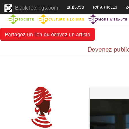
Black-feelings.com
BF BLOGS
TOP ARTICLES
Z
Partagez un lien ou écrivez un article
Devenez public