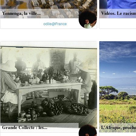
Yennenga, la ville...
Vidéos. Le racism
odile@France
Grande Collecte : les...
L'Afrique, procha