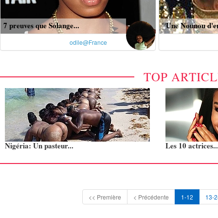
7 preuves que Solange...
"Une Nounou d'enf
odile@France
TOP ARTIC
Nigéria: Un pasteur...
Les 10 actrices..
<< Première
< Précédente
1-12
13-2