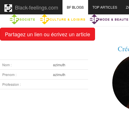
Black-feelings.com
BF BLOGS
TOP ARTICLES
Z
Partagez un lien ou écrivez un article
Cré
Nom :
azimuth
Prenom :
azimuth
Profession :