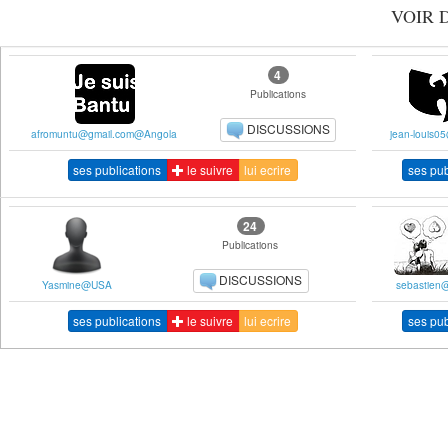
VOIR 
4
Publications
DISCUSSIONS
afromuntu@gmail.com@Angola
jean-louis0
ses publications
le suivre
lui ecrire
ses pub
24
Publications
DISCUSSIONS
Yasmine@USA
sebastien
ses publications
le suivre
lui ecrire
ses pub