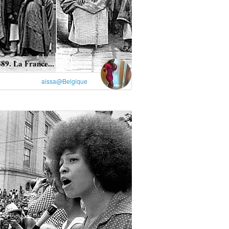
89. La France...
aissa@Belgique