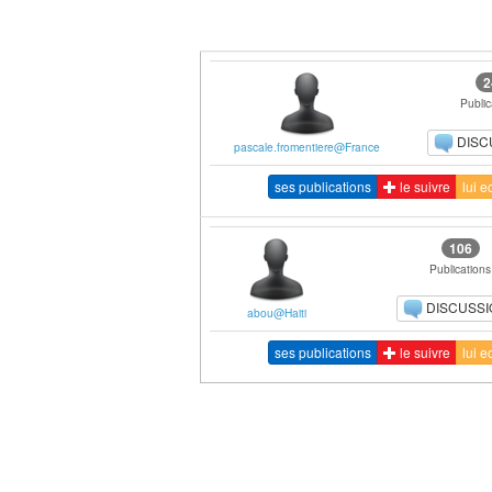
2
Public
DISC
pascale.fromentiere@France
ses publications
le suivre
lui e
106
Publications
DISCUSS
abou@Haiti
ses publications
le suivre
lui e