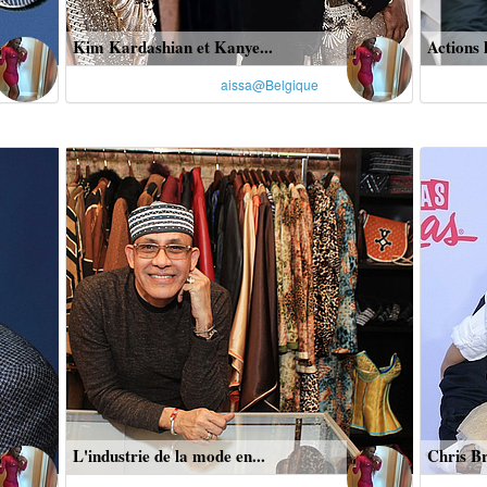
Kim Kardashian et Kanye...
Actions 
aissa@Belgique
L'industrie de la mode en...
Chris Br