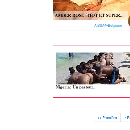
AMBER ROSE : HOT ET SUPER...
AISSA@Belgique
Nigéria: Un pasteur...
<< Première
< P