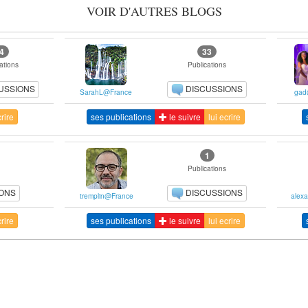
VOIR D'AUTRES BLOGS
4
33
ations
Publications
USSIONS
DISCUSSIONS
SarahL@France
gad
crire
ses publications
le suivre
lui ecrire
1
Publications
IONS
DISCUSSIONS
tremplin@France
alex
crire
ses publications
le suivre
lui ecrire