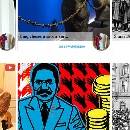
Cinq choses à savoir sur...
5 mai 18
aissa@Belgique