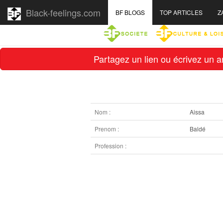
Black-feelings.com
BF BLOGS
TOP ARTICLES
Z
Partagez un lien ou écrivez un ar
Nom :
Aissa
Prenom :
Baldé
Profession :