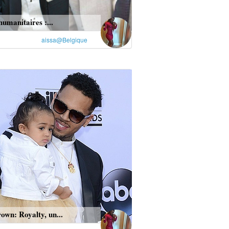
humanitaires :...
aissa@Belgique
own: Royalty, un...