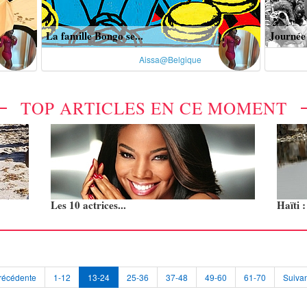
La famille Bongo se...
Journée 
Aissa@Belgique
TOP ARTICLES EN CE MOMENT
Les 10 actrices...
Haïti 
récédente
1-12
13-24
25-36
37-48
49-60
61-70
Suivan