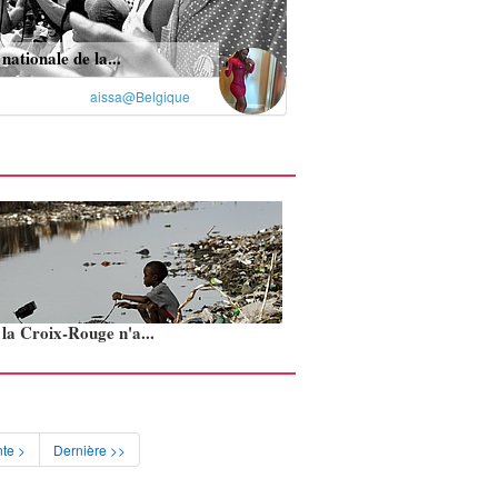
nationale de la...
aissa@Belgique
: la Croix-Rouge n'a...
te >
Dernière >>