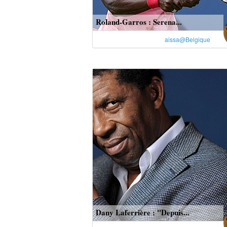
Roland-Garros : Serena...
aissa@Belgique
Dany Laferrière : "Depuis...