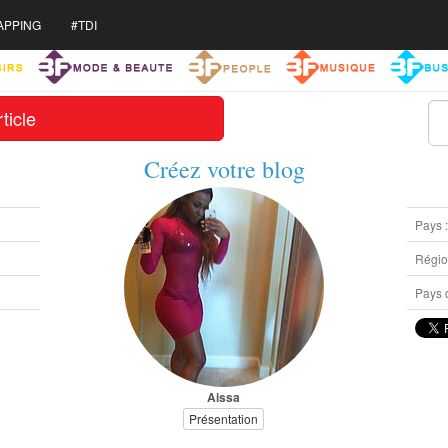
APPING
#TDI
ticle
Créez votre blog
Pays 
Région
Pays d
Aissa
Présentation