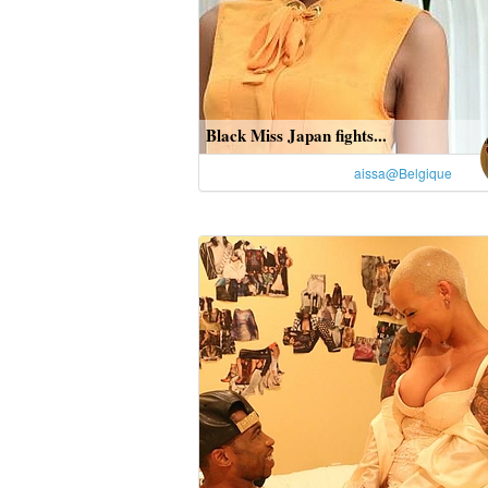
Black Miss Japan fights...
aissa@Belgique