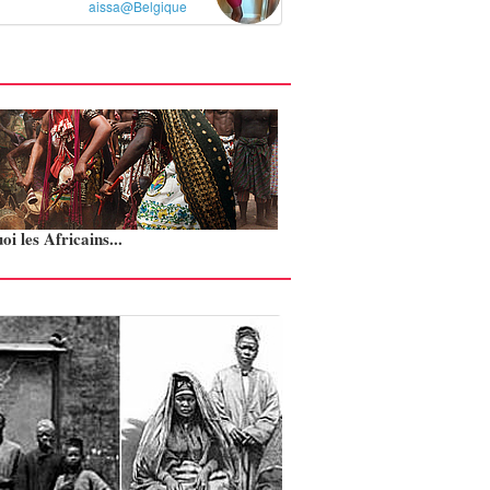
aissa@Belgique
i les Africains...