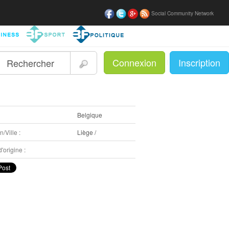
Social Community Network
Connexion
Inscription
|
:
Belgique
/Ville :
Liège /
'origine :