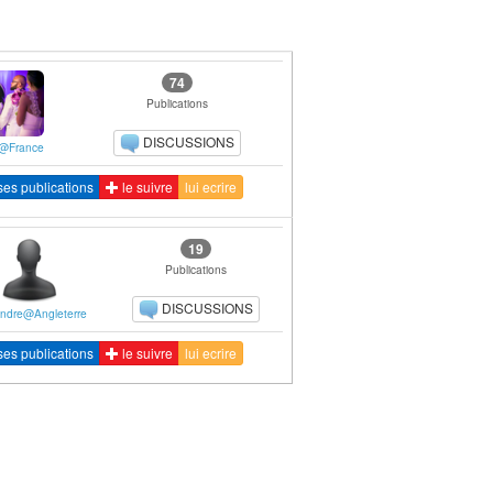
74
Publications
DISCUSSIONS
@France
ses publications
le suivre
lui ecrire
19
Publications
DISCUSSIONS
andre@Angleterre
ses publications
le suivre
lui ecrire