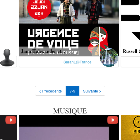
Jann Halexander et...
Russell 
SarahL@France
< Précédente
7-9
Suivante >
MUSIQUE