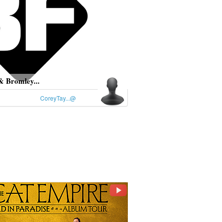
& Bromley...
CoreyTay...@