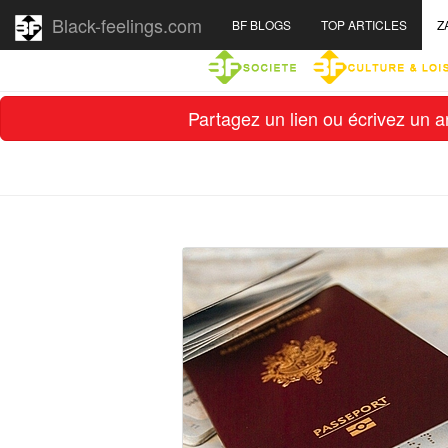
Black-feelings.com
BF BLOGS
TOP ARTICLES
Z
Partagez un lien ou écrivez un ar