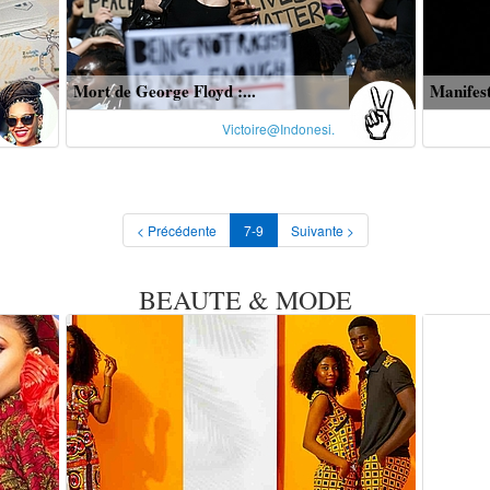
Mort de George Floyd :...
Manifest
Victoire@Indonesi.
< Précédente
7-9
Suivante >
BEAUTE & MODE