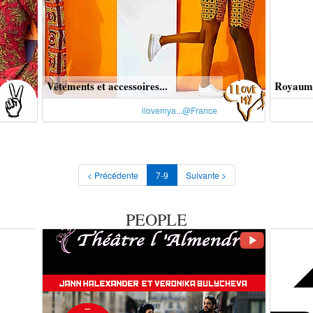
Vêtements et accessoires...
Royaume 
ilovemya...@France
< Précédente
7-9
Suivante >
PEOPLE