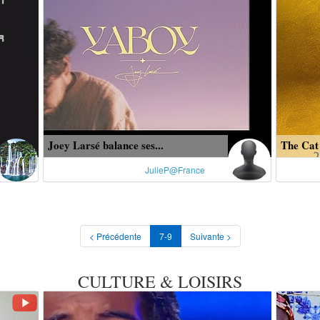
Joey Larsé balance ses...
The Cat 
JulieP@France
< Précédente
7-9
Suivante >
CULTURE & LOISIRS