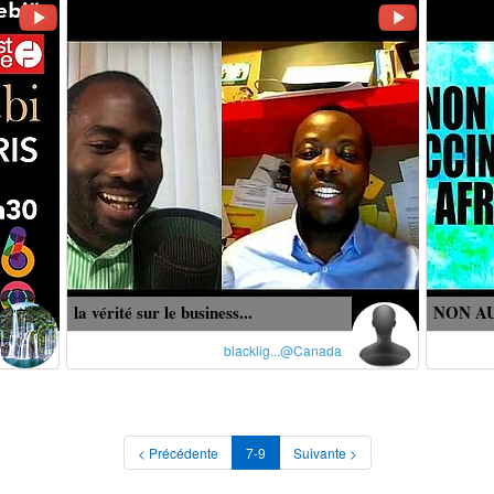
la vérité sur le business...
NON AU
blacklig...@Canada
< Précédente
7-9
Suivante >