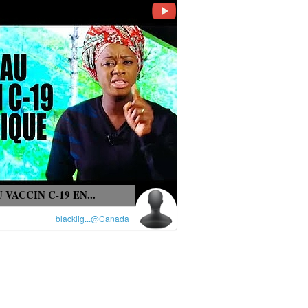
 VACCIN C-19 EN...
blacklig...@Canada