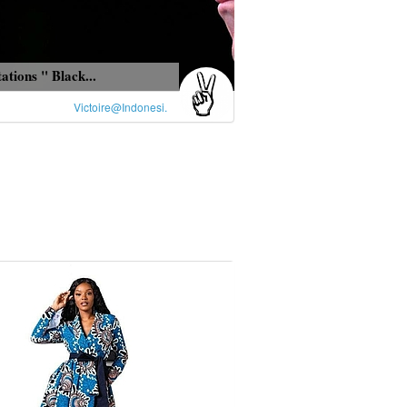
ations " Black...
Victoire@Indonesi.