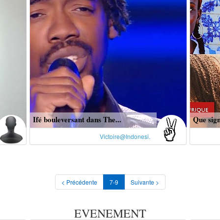
Ifé bouleversant dans The...
Que signi
Victoire@Indonesi.
< Précédente
7-9
Suivante >
EVENEMENT