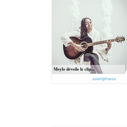
Meylo dévoile le clip...
JulieP@France