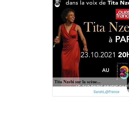
Tita Nzebi sur la scène...
SarahL@France