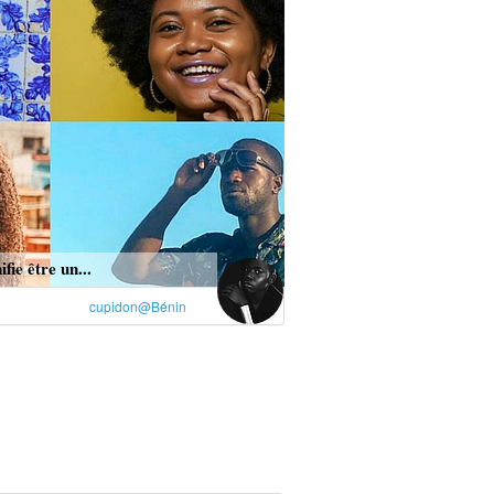
fie être un...
cupidon@Bénin