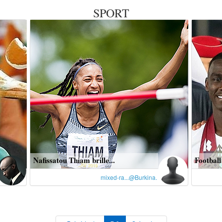
SPORT
Nafissatou Thiam brille...
Football 
mixed-ra...@Burkina.