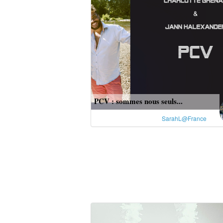
PCV : sommes nous seuls...
SarahL@France